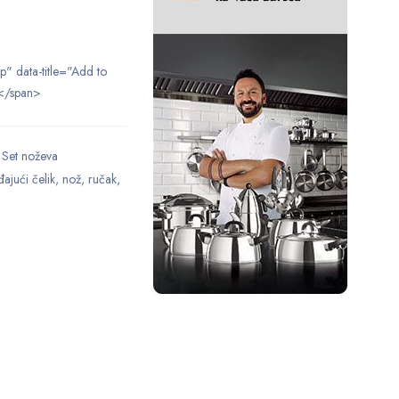
ip" data-title="Add to
</span>
,
Set noževa
ajući čelik
,
nož
,
ručak
,