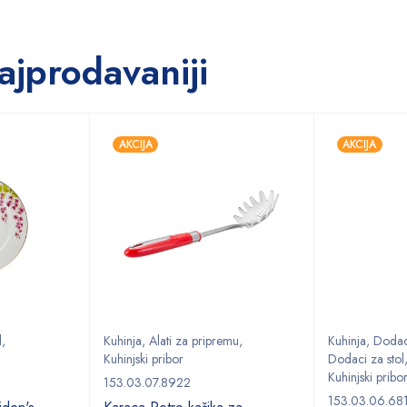
ajprodavaniji
AKCIJA
AKCIJA
l
,
Kuhinja
,
Alati za pripremu
,
Kuhinja
,
Dodaci
Kuhinjski pribor
Dodaci za stol
Kuhinjski pribo
153.03.07.8922
153.03.06.68