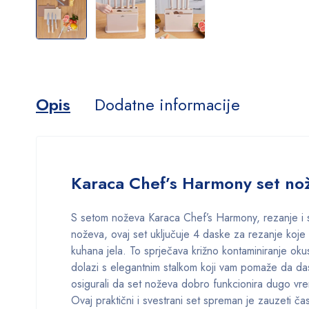
Opis
Dodatne informacije
Karaca Chef’s Harmony set nož
S setom noževa Karaca Chef’s Harmony, rezanje i sjec
noževa, ovaj set uključuje 4 daske za rezanje koje 
kuhana jela. To sprječava križno kontaminiranje ok
dolazi s elegantnim stalkom koji vam pomaže da da
osigurali da set noževa dobro funkcionira dugo vr
Ovaj praktični i svestrani set spreman je zauzeti čast