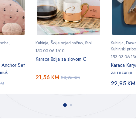
 soba
,
Kuhinja
,
Šolje pojedinačno
,
Stol
Kuhinja
,
Daska
Kuhinjski pribo
153.03.06.1610
153.03.06.1
Karaca šolja sa slovom C
 Anchor Set
Karaca Kary
amuk
za rezanje
21,56
KM
23,95
KM
22,95
KM
KM