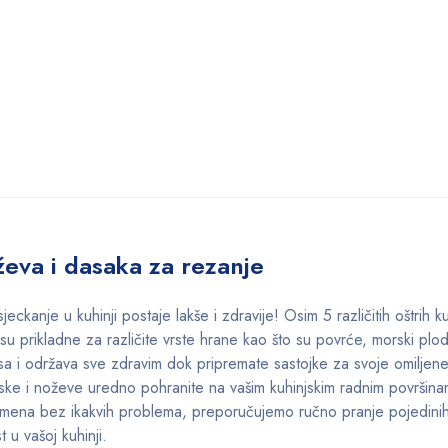
eva i dasaka za rezanje
kanje u kuhinji postaje lakše i zdravije! Osim 5 različitih oštrih ku
su prikladne za različite vrste hrane kao što su povrće, morski plo
usa i održava sve zdravim dok pripremate sastojke za svoje omiljen
ske i noževe uredno pohranite na vašim kuhinjskim radnim površina
emena bez ikakvih problema, preporučujemo ručno pranje pojedinih
 u vašoj kuhinji.