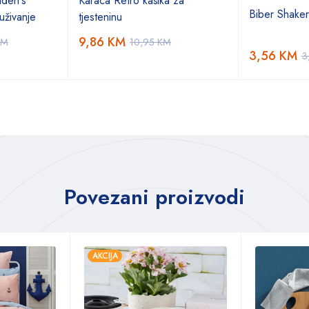
den's
Karaca Retro kašika za
Biber Shake
uživanje
tjesteninu
9,86
KM
KM
10,95
KM
3,56
KM
3
Povezani proizvodi
AKCIJA