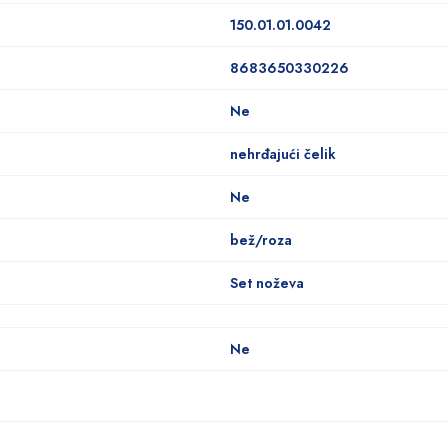
150.01.01.0042
8683650330226
Ne
nehrđajući čelik
Ne
bež/roza
Set noževa
Ne