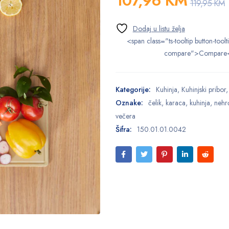
107,96
KM
119,95
KM
<span class="ts-tooltip button-toolt
compare">Compare
Kategorije:
Kuhinja
,
Kuhinjski pribor
Oznake:
čelik
,
karaca
,
kuhinja
,
nehrđ
večera
Šifra:
150.01.01.0042