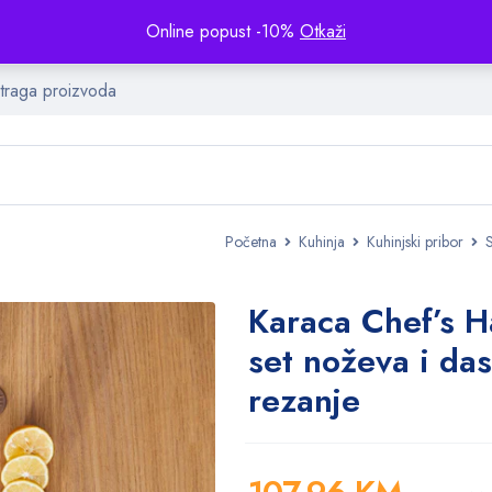
Online popust -10%
Otkaži
Početna
Kuhinja
Kuhinjski pribor
Karaca Chef’s 
set noževa i da
rezanje