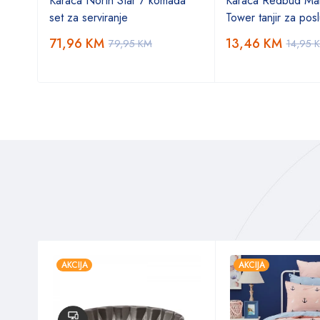
Karaca North Star 7 komada
Karaca Redbud Mai
set za serviranje
Tower tanjir za posl
71,96
KM
13,46
KM
79,95
KM
14,95
AKCIJA
AKCIJA