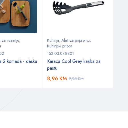
 za rezanje
,
Kuhinja
,
Alati za pripremu
,
Stol
,
r
Kuhinjski pribor
153.0
302
153.03.07.8801
Karac
a 2 komada - daska
Karaca Cool Grey kašika za
koma
pastu
42,
8,96
KM
9,95
KM