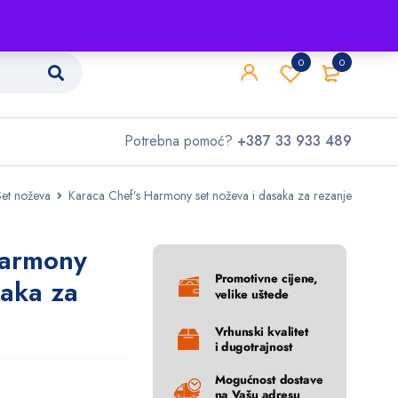
Shop
O nama
Kontakt
0
0
Potrebna pomoć?
+387 33 933 489
Set noževa
Karaca Chef’s Harmony set noževa i dasaka za rezanje
Harmony
saka za