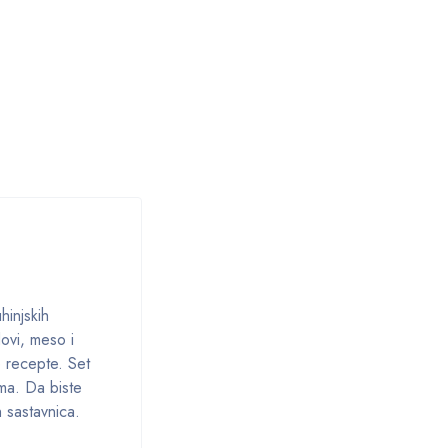
hinjskih
dovi, meso i
e recepte. Set
ma. Da biste
 sastavnica.