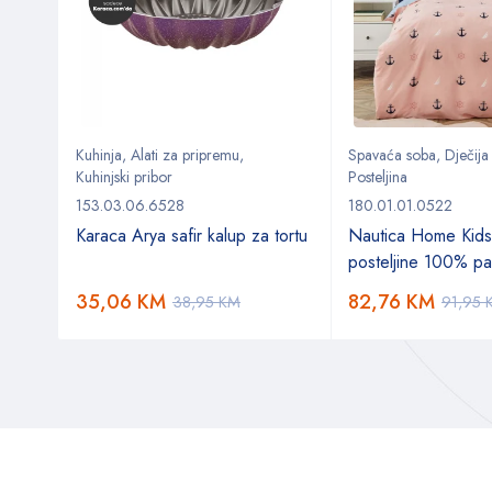
Kuhinja
,
Alati za pripremu
,
Spavaća soba
,
Dječija
Kuhinjski pribor
Posteljina
153.03.06.6528
180.01.01.0522
d 3
Karaca Arya safir kalup za tortu
Nautica Home Kids
posteljine 100% p
35,06
KM
82,76
KM
38,95
KM
91,95