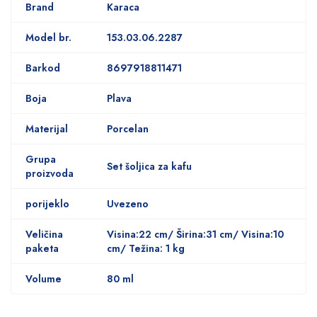
Brand
Karaca
Model br.
153.03.06.2287
Barkod
8697918811471
Boja
Plava
Materijal
Porcelan
Grupa
Set šoljica za kafu
proizvoda
porijeklo
Uvezeno
Veličina
Visina:22 cm/ Širina:31 cm/ Visina:10
paketa
cm/ Težina: 1 kg
Volume
80 ml