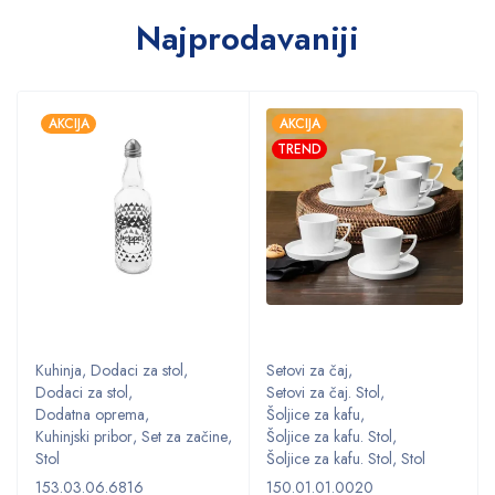
Najprodavaniji
AKCIJA
AKCIJA
TREND
Kuhinja
,
Dodaci za stol
,
Setovi za čaj
,
Dodaci za stol
,
Setovi za čaj. Stol
,
Dodatna oprema
,
Šoljice za kafu
,
,
Kuhinjski pribor
,
Set za začine
,
Šoljice za kafu. Stol
,
Stol
Šoljice za kafu. Stol
,
Stol
153.03.06.6816
150.01.01.0020