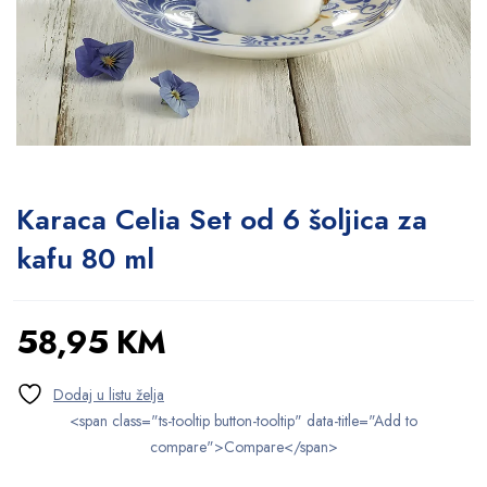
Karaca Celia Set od 6 šoljica za
kafu 80 ml
58,95
KM
<span class="ts-tooltip button-tooltip" data-title="Add to
compare">Compare</span>