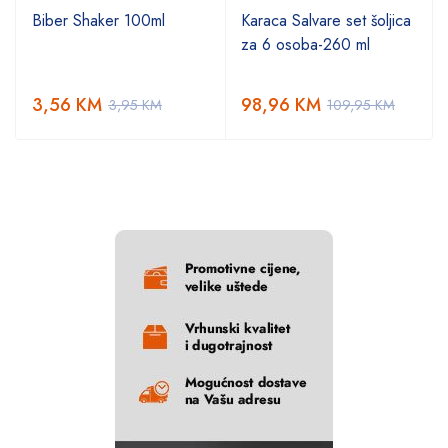
Biber Shaker 100ml
Karaca Salvare set šoljica
za 6 osoba-260 ml
3,56
KM
98,96
KM
3,95
KM
109,95
KM