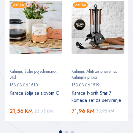
AKCIJA
AKCIJA
Kuhinja
,
Šolje pojedinačno
,
Kuhinja
,
Alati za pripremu
,
Stol
Kuhinjski pribor
153.03.06.1610
153.03.06.1519
Karaca šolja sa slovom C
Karaca North Star 7
komada set za serviranje
21,56
KM
71,96
KM
23,95
KM
79,95
KM