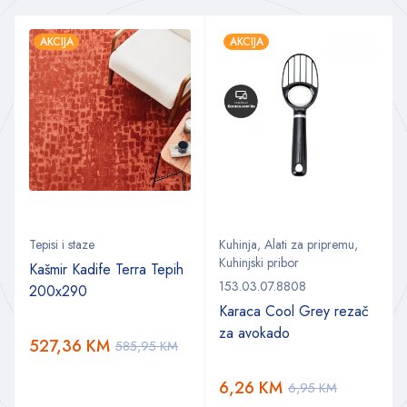
AKCIJA
AKCIJA
Tepisi i staze
Kuhinja
,
Alati za pripremu
,
Kuhinjski pribor
Kašmir Kadife Terra Tepih
153.03.07.8808
200x290
Karaca Cool Grey rezač
za avokado
527,36
KM
585,95
KM
6,26
KM
6,95
KM