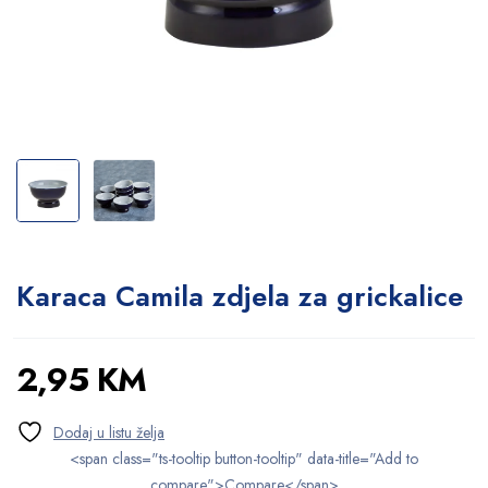
Karaca Camila zdjela za grickalice
2,95
KM
<span class="ts-tooltip button-tooltip" data-title="Add to
compare">Compare</span>