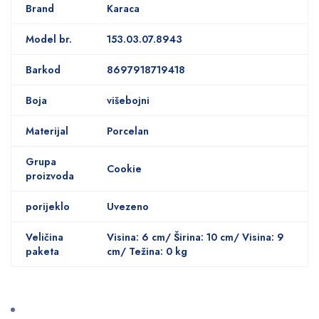
Brand
Karaca
Model br.
153.03.07.8943
Barkod
8697918719418
Boja
višebojni
Materijal
Porcelan
Grupa
Cookie
proizvoda
porijeklo
Uvezeno
Veličina
Visina: 6 cm/ Širina: 10 cm/ Visina: 9
paketa
cm/ Težina: 0 kg