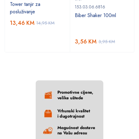
Tower tanjir za
153.03.06.6816
posluživanje
Biber Shaker 100ml
13,46
KM
14,95
KM
3,56
KM
3,95
KM