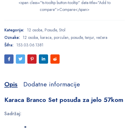
<span class="ts-tooltip button-tooltip" data-title="Add to
compare">Compare</span>
Kategorije:
12 osoba
,
Posuđe
,
Stol
Oznake:
12 osoba
,
karaca
,
porculan
,
posuđe
,
tanjur
,
večera
Šifra:
153.03.06.1381
Opis
Dodatne informacije
Karaca Branco Set posuđa za jelo 57kom
Sadržaj: