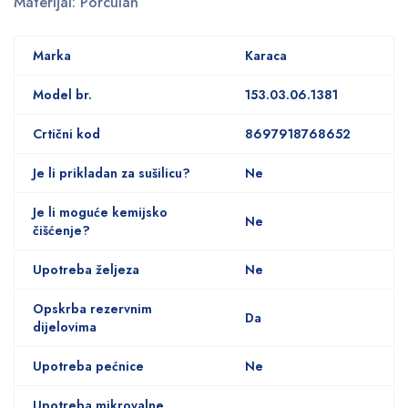
Materijal: Porculan
Marka
Karaca
Model br.
153.03.06.1381
Crtični kod
8697918768652
Je li prikladan za sušilicu?
Ne
Je li moguće kemijsko
Ne
čišćenje?
Upotreba željeza
Ne
Opskrba rezervnim
Da
dijelovima
Upotreba pećnice
Ne
Upotreba mikrovalne