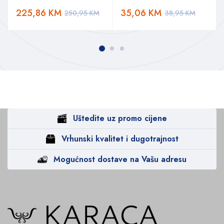
225,86
KM
35,06
KM
250,95
KM
38,95
KM
Uštedite uz promo cijene
Vrhunski kvalitet i dugotrajnost
Mogućnost dostave na Vašu adresu