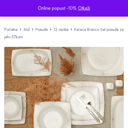
Online popust -10%
Otkaži
Početna
Stol
Posuđe
12 osoba
Karaca Branco Set posuđa za
jelo 57kom