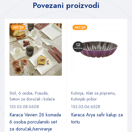
Povezani proizvodi
AKCIJA
AKCIJA
Stol
,
6 osoba
,
Posuđe
,
Kuhinja
,
Alati za pripremu
,
Setovi za doručak i kolače
Kuhinjski pribor
153.03.08.0608
153.03.06.6528
Karaca Vavien 26 komada
Karaca Arya safir kalup za
6 osoba porculanski set
tortu
za doručak/serviranje