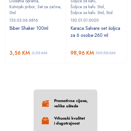
Dodatna oprema
,
Šoljice za kafu
,
,
Kuhinjski pribor
,
Set za začine
,
Šoljice za kafu. Stol
,
Stol
Šoljice za kafu. Stol
,
Stol
153.03.06.6816
150.01.01.0020
Biber Shaker 100ml
Karaca Salvare set šoljica
za 6 osoba-260 ml
3,56
KM
98,96
KM
3,95
KM
109,95
KM