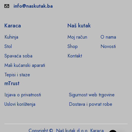
info@naskutak.ba
Karaca
Naš kutak
Kuhinja
Moj račun
O nama
Stol
Shop
Novosti
Spavaća soba
Kontakt
Mali kućanski aparati
Tepisi i staze
mTrust
Izjava o privatnosti
Sigurnost web trgovine
Uslovi korištenja
Dostava i povrat robe
Copyright © Naš kutak d.o.o. Karaca