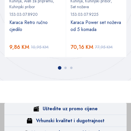
Kuhinja
,
Alati za pripremu
,
Kuhinja
,
Kuhinjski pribor
,
Kuhinjski pribor
Set noževa
153.03.07.8920
153.03.07.9225
Karaca Retro ručno
Karaca Power set noževa
cjedilo
od 5 komada
9,86
KM
70,16
KM
10,95
KM
77,95
KM
Uštedite uz promo cijene
Vrhunski kvalitet i dugotrajnost