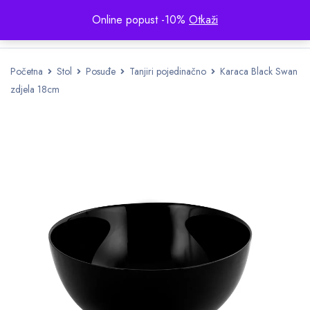
Online popust -10%
Otkaži
Početna
Stol
Posuđe
Tanjiri pojedinačno
Karaca Black Swan
zdjela 18cm