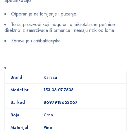
Specifikacije
Otporan je na lomljenje i pucanje.
To su proizvodi koji mogu ući u mikrotalasne pećnice
direktno iz zamrzivača ili ormarića i nemaju rizik od loma.
Zdrava je i antibakterijska.
Brand
Karaca
Model br.
153.03.07.7508
Barkod
8697918652067
Boja
Crno
Materijal
Pine