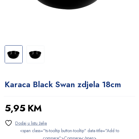
Karaca Black Swan zdjela 18cm
5,95
KM
<span class="ts-tooltip button-tooltip" data-title="Add to
compare">Compare</span>