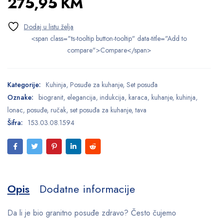
275,95
KM
<span class="ts-tooltip button-tooltip" data-title="Add to
compare">Compare</span>
Kategorije:
Kuhinja
,
Posuđe za kuhanje
,
Set posuđa
Oznake:
biogranit
,
elegancija
,
indukcija
,
karaca
,
kuhanje
,
kuhinja
,
lonac
,
posuđe
,
ručak
,
set posuđa za kuhanje
,
tava
Šifra:
153.03.08.1594
Opis
Dodatne informacije
Da li je bio granitno posuđe zdravo? Često čujemo