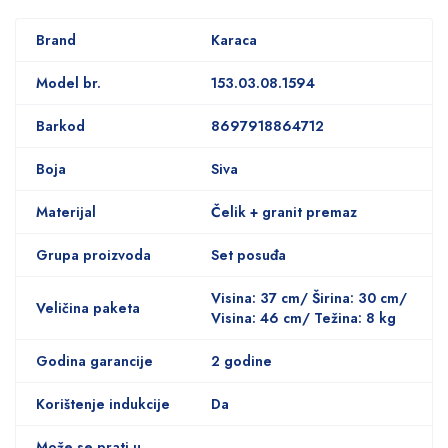
Brand
Karaca
Model br.
153.03.08.1594
Barkod
8697918864712
Boja
Siva
Materijal
Čelik + granit premaz
Grupa proizvoda
Set posuđa
Visina: 37 cm/ Širina: 30 cm/
Veličina paketa
Visina: 46 cm/ Težina: 8 kg
Godina garancije
2 godine
Korištenje indukcije
Da
Može se prati u