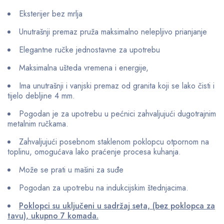
Eksterijer bez mrlja
Unutrašnji premaz pruža maksimalno nelepljivo prianjanje
Elegantne ručke jednostavne za upotrebu
Maksimalna ušteda vremena i energije,
Ima unutrašnji i vanjski premaz od granita koji se lako čisti i
tijelo debljine 4 mm.
Pogodan je za upotrebu u pećnici zahvaljujući dugotrajnim
metalnim ručkama.
Zahvaljujući posebnom staklenom poklopcu otpornom na
toplinu, omogućava lako praćenje procesa kuhanja.
Može se prati u mašini za suđe
Pogodan za upotrebu na indukcijskim štednjacima.
Poklopci su uključeni u sadržaj seta, (bez poklopca za
tavu), ukupno 7 komada.