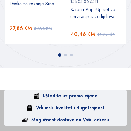
153.03.06.6511
Daska za rezanje Srna
Karaca Pop -Up set za
serviranje iz 5 dijelova
a
27,86
KM
30,95
KM
40,46
KM
44,95
KM
Uštedite uz promo cijene
Vrhunski kvalitet i dugotrajnost
Mogućnost dostave na Vašu adresu