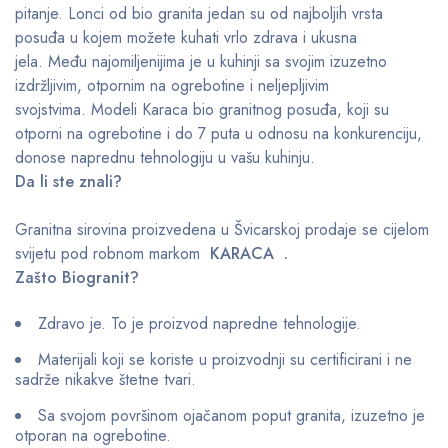
pitanje. Lonci od bio granita jedan su od najboljih vrsta
posuđa u kojem možete kuhati vrlo zdrava i ukusna
jela. Među najomiljenijima je u kuhinji sa svojim izuzetno
izdržljivim, otpornim na ogrebotine i neljepljivim
svojstvima. Modeli Karaca bio granitnog posuđa, koji su
otporni na ogrebotine i do 7 puta u odnosu na konkurenciju,
donose naprednu tehnologiju u vašu kuhinju.
Da li ste znali?
Granitna sirovina proizvedena u Švicarskoj prodaje se cijelom
svijetu pod robnom markom
KARACA .
Zašto Biogranit?
Zdravo je. To je proizvod napredne tehnologije.
Materijali koji se koriste u proizvodnji su certificirani i ne
sadrže nikakve štetne tvari.
Sa svojom površinom ojačanom poput granita, izuzetno je
otporan na ogrebotine.