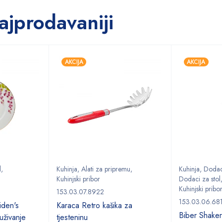
ajprodavaniji
AKCIJA
AKCIJA
l
,
Kuhinja
,
Alati za pripremu
,
Kuhinja
,
Dodaci
Kuhinjski pribor
Dodaci za stol
Kuhinjski pribo
153.03.07.8922
153.03.06.68
den's
Karaca Retro kašika za
Biber Shake
uživanje
tjesteninu