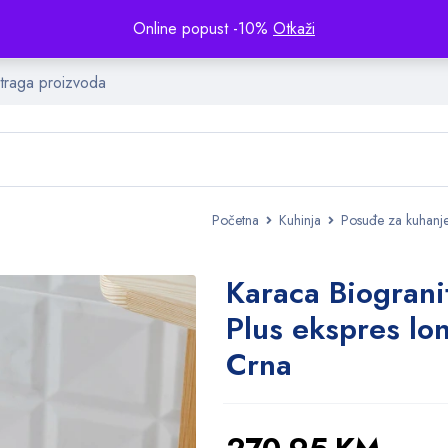
Online popust -10%
Otkaži
Početna
Kuhinja
Posuđe za kuhanj
Karaca Biograni
Plus ekspres lo
Crna