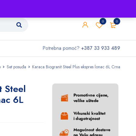
Shop
O nama
Kontakt
0
0
Potrebna pomoć?
+387 33 933 489
e
Set posuđa
Karaca Biogranit Steel Plus ekspres lonac 6L Crna
t Steel
nac 6L