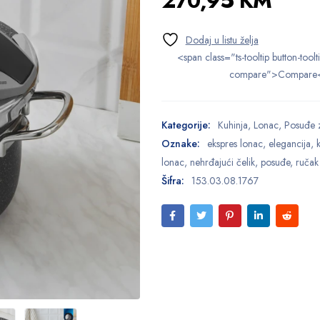
270,95
KM
<span class="ts-tooltip button-toolt
compare">Compare
Kategorije:
Kuhinja
,
Lonac
,
Posuđe 
Oznake:
ekspres lonac
,
elegancija
,
lonac
,
nehrđajući čelik
,
posuđe
,
ručak
Šifra:
153.03.08.1767