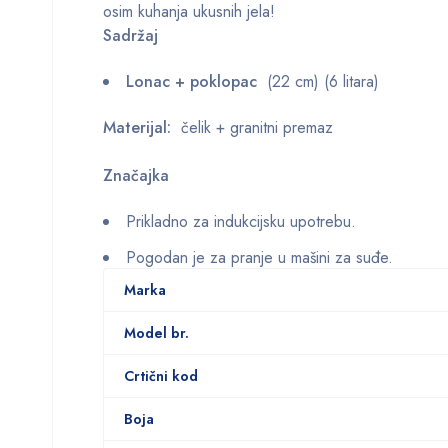
osim kuhanja ukusnih jela!
Sadržaj
Lonac + poklopac
(22 cm) (6 litara)
Materijal:
čelik + granitni premaz
Značajka
Prikladno za indukcijsku upotrebu.
Pogodan je za pranje u mašini za suđe.
Marka
Model br.
Crtični kod
Boja