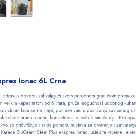
spres lonac 6L Crna
di zdravu upotrebu zahvaljujući svom prirodnom granitnom premazu
ojim velikim kapacitetom od 6 litara, pruža mogućnost udobnog kuhanj
 površinom koja se ne lijepi, pomaže vam u postizanju savršenog o
 kuhate hranu u punoj konzistenciji s malo ili nimalo ulja. Poklopa
no se pričvršćuje i skida pomoću sustava za otvaranje i zatvaranje
 Karaca BioGranit Steel Plus ekspres lonac, uštedite vrijeme i energ