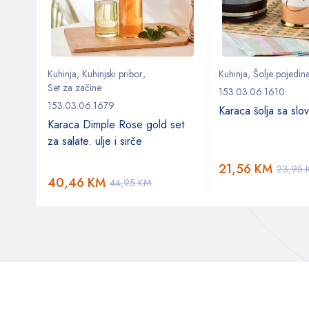
Kuhinja
,
Kuhinjski pribor
,
Kuhinja
,
Šolje pojedin
Set za začine
153.03.06.1610
153.03.06.1679
Karaca šolja sa sl
da set
Karaca Dimple Rose gold set
za salate. ulje i sirče
21,56
KM
23,95
40,46
KM
44,95
KM