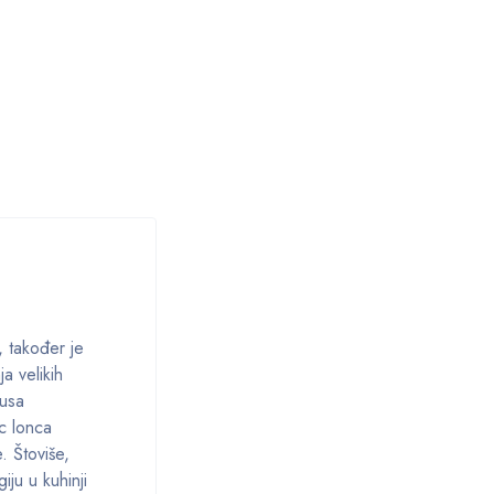
, također je
a velikih
kusa
c lonca
. Štoviše,
iju u kuhinji