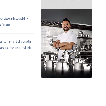
ip" data-title="Add to
</span>
za kuhanje
,
Set posuđa
karaca
,
kuhanje
,
kuhinja
,