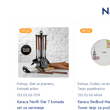
N
AKCIJA
AKCIJA
Kuhinja
,
Alati za pripremu
,
Kuhinja
,
Dodaci za sto
Kuhinjski pribor
Tanjiri pojedinačno
153.03.06.1519
153.03.06.4964
Karaca North Star 7 komada
Karaca Redbud Mai
set za serviranje
Tower tanjir za posl