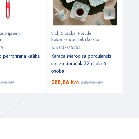
 za pripremu
,
Stol
,
6 osoba
,
Posuđe
,
Kuhin
r
Setovi za doručak i kolače
Kuhinj
19
153.03.07.5454
153.0
 perforirana kašika
Karaca Marodisa porculanski
Kara
set za doručak 32 dijela 6
za se
osoba
288,86
KM
71,
6,95
KM
320,95
KM