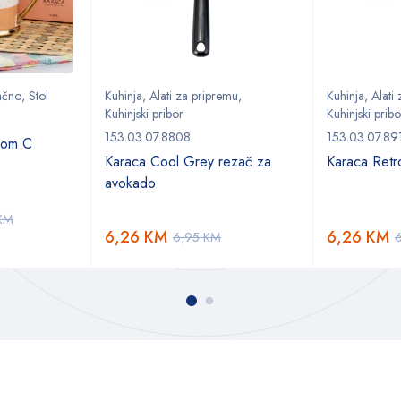
ačno
,
Stol
Kuhinja
,
Alati za pripremu
,
Kuhinja
,
Alati
Kuhinjski pribor
Kuhinjski pribo
153.03.07.8808
153.03.07.89
ovom C
Karaca Cool Grey rezač za
Karaca Retro
avokado
KM
6,26
KM
6,26
KM
6,95
KM