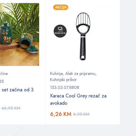
AKCIJA
AKC
ačine
Kuhinja
,
Alati za pripremu
,
Kuhin
Kuhinjski pribor
Kuhinj
85
153.03.07.8808
153.0
a set začina od 3
Karaca Cool Grey rezač za
Kara
avokado
za se
46,95
KM
6,26
KM
71,
6,95
KM