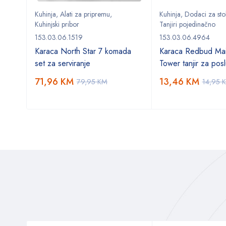
Kuhinja
,
Alati za pripremu
,
Kuhinja
,
Dodaci za sto
Kuhinjski pribor
Tanjiri pojedinačno
153.03.06.1519
153.03.06.4964
Karaca North Star 7 komada
Karaca Redbud Mai
set za serviranje
Tower tanjir za posl
71,96
KM
13,46
KM
79,95
KM
14,95