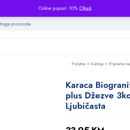
Online popust -10%
Otkaži
Početna
Kuhinja
Priprema na
Karaca Biograni
plus Džezve 3k
Ljubičasta