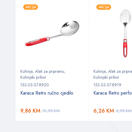
AKCIJA
AKCIJA
Kuhinja
,
Alati za pripremu
,
Kuhinja
,
Alati za prip
Kuhinjski pribor
Kuhinjski pribor
153.03.07.8920
153.03.07.8919
da set
Karaca Retro ručno cjedilo
Karaca Retro perfor
9,86
KM
6,26
KM
10,95
KM
6,95
KM