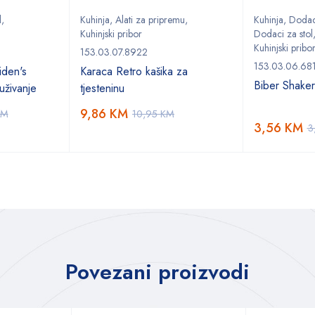
l
,
Kuhinja
,
Alati za pripremu
,
Kuhinja
,
Dodaci
Kuhinjski pribor
Dodaci za stol
Kuhinjski pribo
153.03.07.8922
153.03.06.68
den's
Karaca Retro kašika za
Biber Shake
uživanje
tjesteninu
9,86
KM
KM
10,95
KM
3,56
KM
3
Povezani proizvodi