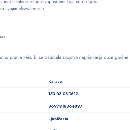
joj maksimalno nezapaljivoj osobini koja se ne lijepi.
a svojim ekvivalentima.
maz
učno pranje kako bi se zadržala svojstva neprianjanja duže godine.
Karaca
153.03.08.1612
8697918864897
Ljubičasta