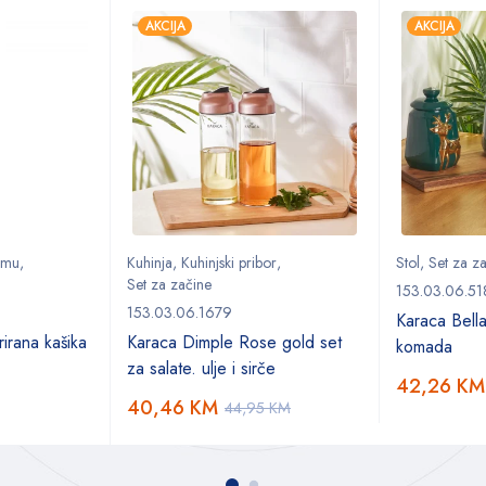
AKCIJA
AKCIJA
remu
,
Kuhinja
,
Kuhinjski pribor
,
Stol
,
Set za z
Set za začine
153.03.06.51
153.03.06.1679
Karaca Bell
irana kašika
Karaca Dimple Rose gold set
komada
za salate. ulje i sirče
42,26
KM
40,46
KM
44,95
KM