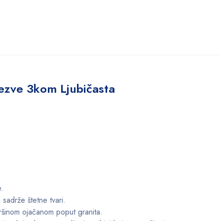
žezve 3kom Ljubičasta
.
e sadrže štetne tvari.
ršinom ojačanom poput granita.