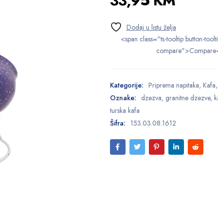
33,95
KM
<span class="ts-tooltip button-toolt
compare">Compare
Kategorije:
Priprema napitaka
,
Kafa
Oznake:
dzezva
,
granitne dzezve
,
k
turska kafa
Šifra:
153.03.08.1612