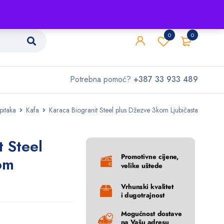
Shop
O nama
Kontakt
0
0
Potrebna pomoć?
+387 33 933 489
pitaka
Kafa
Karaca Biogranit Steel plus Džezve 3kom Ljubičasta
t Steel
om