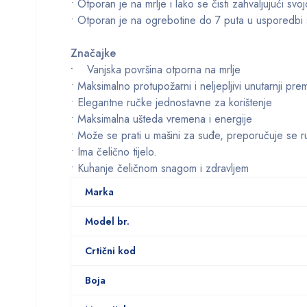
• Otporan je na mrlje i lako se čisti zahvaljujući svo
• Otporan je na ogrebotine do 7 puta u usporedbi s
Značajke
•
Vanjska površina otporna na mrlje
• Maksimalno protupožarni i neljepljivi unutarnji pre
• Elegantne ručke jednostavne za korištenje
• Maksimalna ušteda vremena i energije
• Može se prati u mašini za suđe, preporučuje se r
• Ima čelično tijelo.
• Kuhanje čeličnom snagom i zdravljem
Marka
Model br.
Crtični kod
Boja