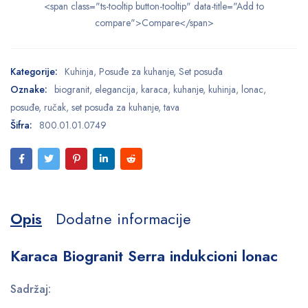
<span class="ts-tooltip button-tooltip" data-title="Add to
compare">Compare</span>
Kategorije:
Kuhinja
,
Posuđe za kuhanje
,
Set posuđa
Oznake:
biogranit
,
elegancija
,
karaca
,
kuhanje
,
kuhinja
,
lonac
,
posuđe
,
ručak
,
set posuđa za kuhanje
,
tava
Šifra:
800.01.01.0749
Opis
Dodatne informacije
Karaca Biogranit Serra indukcioni lonac
Sadržaj: