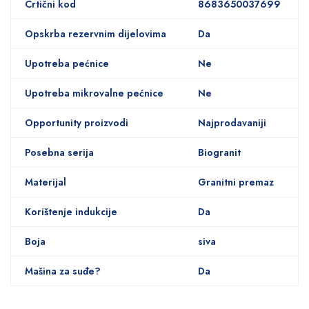
Crtični kod
8683650037699
Opskrba rezervnim dijelovima
Da
Upotreba pećnice
Ne
Upotreba mikrovalne pećnice
Ne
Opportunity proizvodi
Najprodavaniji
Posebna serija
Biogranit
Materijal
Granitni premaz
Korištenje indukcije
Da
Boja
siva
Mašina za suđe?
Da