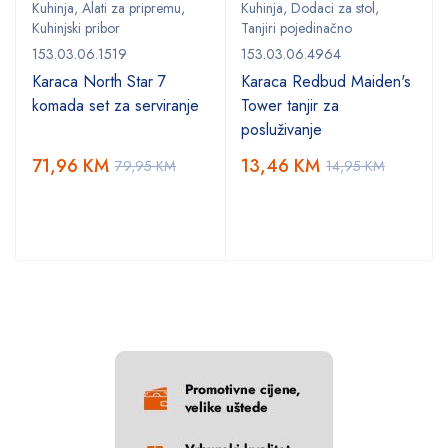
Kuhinja
,
Alati za pripremu
,
Kuhinja
,
Dodaci za stol
,
Kuhinjski pribor
Tanjiri pojedinačno
153.03.06.1519
153.03.06.4964
Karaca North Star 7
Karaca Redbud Maiden's
komada set za serviranje
Tower tanjir za
posluživanje
71,96
KM
13,46
KM
79,95
KM
14,95
KM