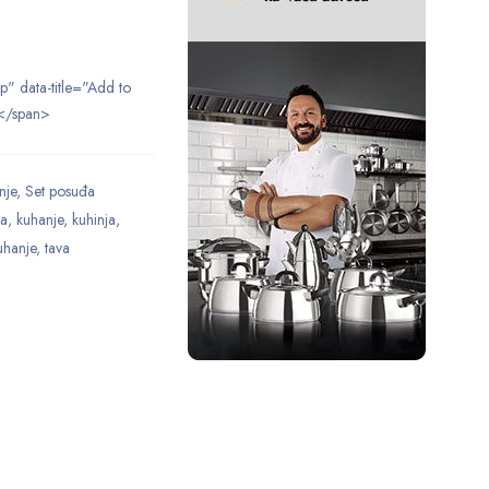
ip" data-title="Add to
</span>
nje
,
Set posuđa
ca
,
kuhanje
,
kuhinja
,
uhanje
,
tava