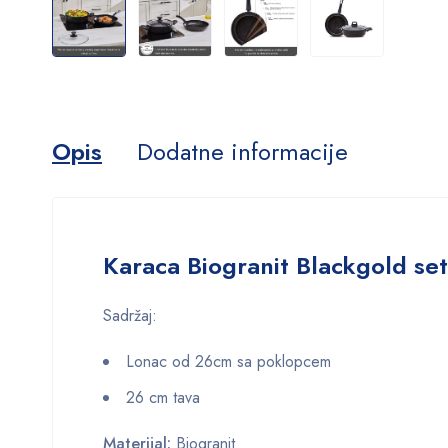
Opis
Dodatne informacije
Karaca Biogranit Blackgold s
Sadržaj:
Lonac od 26cm sa poklopcem
26 cm tava
Materijal:
Biogranit