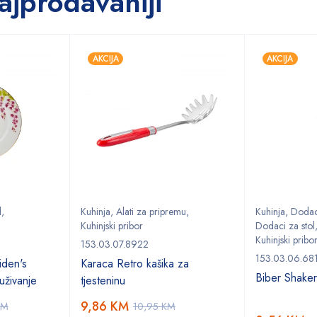
ajprodavaniji
AKCIJA
AKCIJA
l
,
Kuhinja
,
Alati za pripremu
,
Kuhinja
,
Dodaci
Kuhinjski pribor
Dodaci za stol
Kuhinjski pribo
153.03.07.8922
153.03.06.68
den's
Karaca Retro kašika za
Biber Shake
uživanje
tjesteninu
9,86
KM
KM
10,95
KM