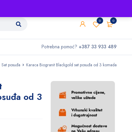
Shop
O nama
Kontakt
0
0
Potrebna pomoć?
+387 33 933 489
Set posuđa
Karaca Biogranit Blackgold set posuđa od 3 komada
t
osuđa od 3