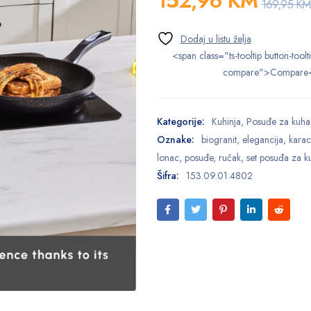
152,96
KM
169,95
KM
<span class="ts-tooltip button-toolt
compare">Compare
Kategorije:
Kuhinja
,
Posuđe za kuha
Oznake:
biogranit
,
elegancija
,
kara
lonac
,
posuđe
,
ručak
,
set posuđa za k
Šifra:
153.09.01.4802