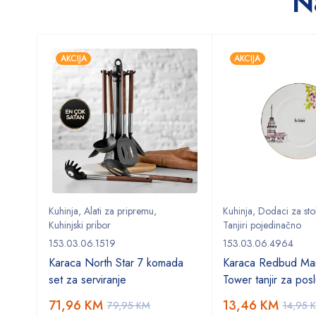
N
AKCIJA
AKCIJA
Kuhinja
,
Alati za pripremu
,
Kuhinja
,
Dodaci za sto
Kuhinjski pribor
Tanjiri pojedinačno
153.03.06.1519
153.03.06.4964
Karaca North Star 7 komada
Karaca Redbud Mai
set za serviranje
Tower tanjir za posl
71,96
KM
13,46
KM
79,95
KM
14,95