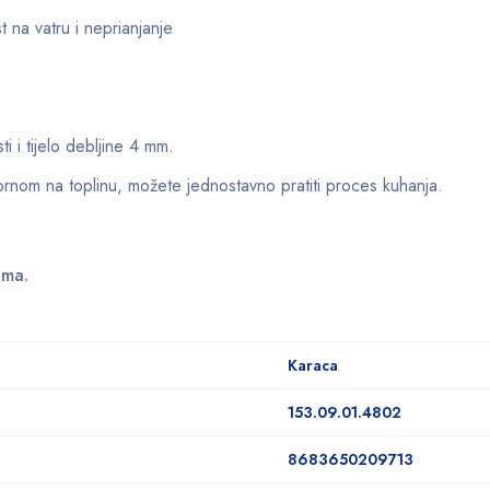
 na vatru i neprianjanje
ti i tijelo debljine 4 mm.
nom na toplinu, možete jednostavno pratiti proces kuhanja.
ima.
Karaca
153.09.01.4802
8683650209713