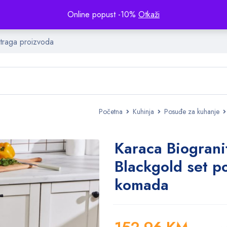
Online popust -10%
Otkaži
Početna
Kuhinja
Posuđe za kuhanje
Karaca Biograni
Blackgold set p
komada