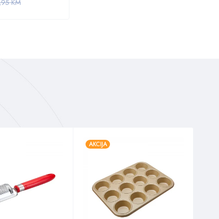
,95
KM
AKCIJA