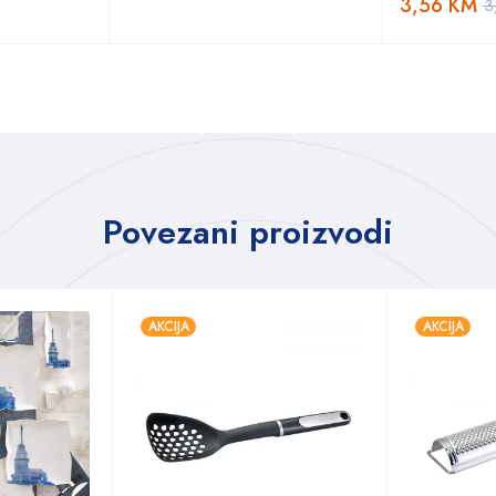
3,56
KM
3
Povezani proizvodi
AKCIJA
AKCIJA