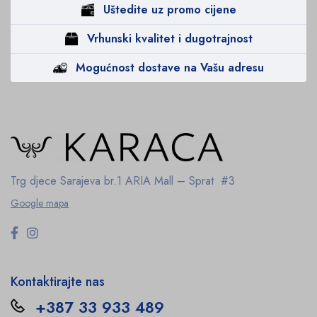
Uštedite uz promo cijene
Vrhunski kvalitet i dugotrajnost
Mogućnost dostave na Vašu adresu
Trg djece Sarajeva br.1
ARIA Mall – Sprat #3
Google mapa
Kontaktirajte nas
+387 33 933 489