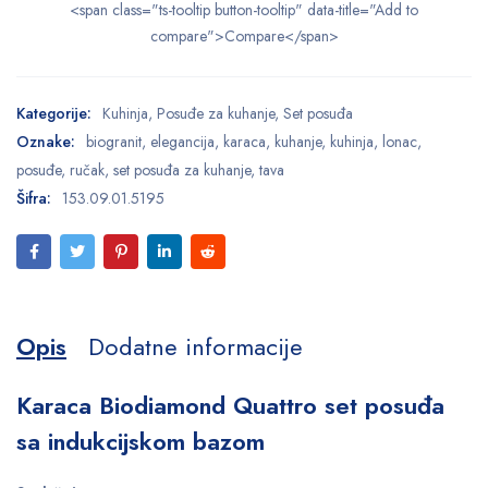
<span class="ts-tooltip button-tooltip" data-title="Add to
compare">Compare</span>
Kategorije:
Kuhinja
,
Posuđe za kuhanje
,
Set posuđa
Oznake:
biogranit
,
elegancija
,
karaca
,
kuhanje
,
kuhinja
,
lonac
,
posuđe
,
ručak
,
set posuđa za kuhanje
,
tava
Šifra:
153.09.01.5195
Opis
Dodatne informacije
Karaca Biodiamond Quattro set posuđa
sa indukcijskom bazom