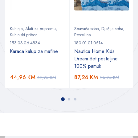
Kuhinja
,
Alati za pripremu
,
Spavaća soba
,
Dječija soba
,
Kuhinjski pribor
Posteljina
153.03.06.4834
180.01.01.0514
Karaca kalup za mafine
Nautica Home Kids
Dream Set posteljine
100% pamuk
44,96
KM
87,26
KM
49,95
KM
96,95
KM