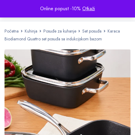
Online popust -10%
Otkaži
Početna
Kuhinja
Posuđe za kuhanje
Set posuđa
Karaca
Biodiamond Quattro set posuđa sa indukcijskom bazom