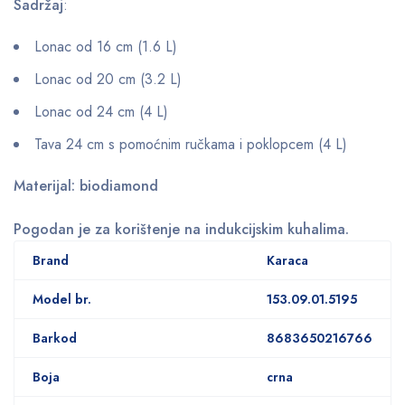
Sadržaj
:
Lonac od 16 cm (1.6 L)
Lonac od 20 cm (3.2 L)
Lonac od 24 cm (4 L)
Tava 24 cm s pomoćnim ručkama i poklopcem (4 L)
Materijal: biodiamond
Pogodan je za korištenje na indukcijskim kuhalima.
Brand
Karaca
Model br.
153.09.01.5195
Barkod
8683650216766
Boja
crna