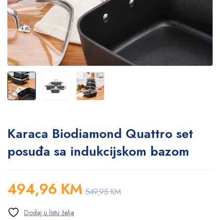
Karaca Biodiamond Quattro set
posuđa sa indukcijskom bazom
494,96
KM
549,95
KM