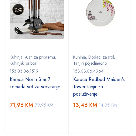
Kuhinja
,
Alati za pripremu
,
Kuhinja
,
Dodaci za stol
,
Kuhinjski pribor
Tanjiri pojedinačno
153.03.06.1519
153.03.06.4964
Karaca North Star 7
Karaca Redbud Maiden's
komada set za serviranje
Tower tanjir za
posluživanje
71,96
KM
13,46
KM
79,95
KM
14,95
KM