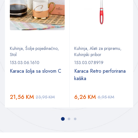
Kuhinja
,
Šolje pojedinačno
,
Kuhinja
,
Alati za pripremu
,
Stol
Kuhinjski pribor
153.03.06.1610
153.03.07.8919
Karaca šolja sa slovom C
Karaca Retro perforirana
kašika
21,56
KM
6,26
KM
23,95
KM
6,95
KM