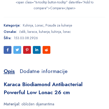
<span class="ts-tooltip button-tooltip" data-title="Add to
compare">Compare</span>
Kategorije:
Kuhinja
,
Lonac
,
Posuđe za kuhanje
Oznake:
čelik
,
karaca
,
kuhanje
,
kuhinja
,
lonac
Šifra:
153.03.08.2926
Opis
Dodatne informacije
Karaca Biodiamond Antibacterial
Powerful Low Lonac 26 cm
Materijal:
obložen dijamantima