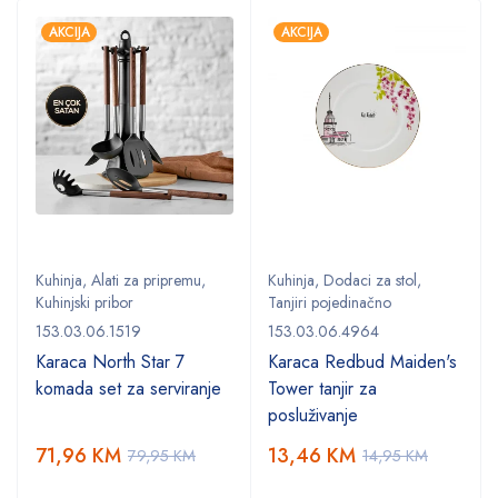
AKCIJA
AKCIJA
Kuhinja
,
Alati za pripremu
,
Kuhinja
,
Dodaci za stol
,
Kuhinjski pribor
Tanjiri pojedinačno
153.03.06.1519
153.03.06.4964
Karaca North Star 7
Karaca Redbud Maiden's
komada set za serviranje
Tower tanjir za
posluživanje
71,96
KM
13,46
KM
79,95
KM
14,95
KM