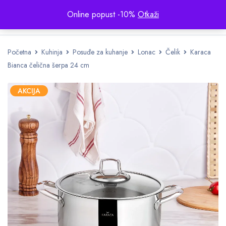
Online popust -10%
Otkaži
Početna
Kuhinja
Posuđe za kuhanje
Lonac
Čelik
Karaca
Bianca čelična šerpa 24 cm
AKCIJA