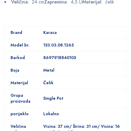
Veličina:
24 cm
Zapremina:
4,5 Lt
Materijal:
čelik
Brand
Karaca
Model br.
153.03.08.1265
Barkod
8697918840105
Boja
Metal
Materijal
Čelik
Grupa
Single Pot
proizvoda
porijeklo
Lokalno
Veličina
Visina: 37 cm/ Širina: 31 cm/ Visina: 16