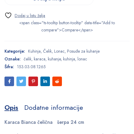
<span class="ts-tooltip button-tooltip" data-title="Add to
compare">Compare</span>
Kategorije:
Kuhinja
,
Čelik
,
Lonac
,
Posuđe za kuhanje
Oznake:
čelik
,
karaca
,
kuhanje
,
kuhinja
,
lonac
Šifra:
153.03.08.1265
Opis
Dodatne informacije
Karaca Bianca čelična šerpa 24 cm