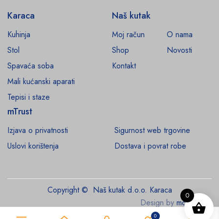
Karaca
Naš kutak
Kuhinja
Moj račun
O nama
Stol
Shop
Novosti
Spavaća soba
Kontakt
Mali kućanski aparati
Tepisi i staze
mTrust
Izjava o privatnosti
Sigurnost web trgovine
Uslovi korištenja
Dostava i povrat robe
Copyright © Naš kutak d.o.o. Karaca
0
Design by
monroe.ba
0
0