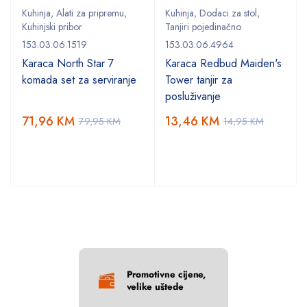
Kuhinja
,
Alati za pripremu
,
Kuhinja
,
Dodaci za stol
,
Kuhinjski pribor
Tanjiri pojedinačno
153.03.06.1519
153.03.06.4964
Karaca North Star 7
Karaca Redbud Maiden's
komada set za serviranje
Tower tanjir za
posluživanje
71,96
KM
13,46
KM
79,95
KM
14,95
KM