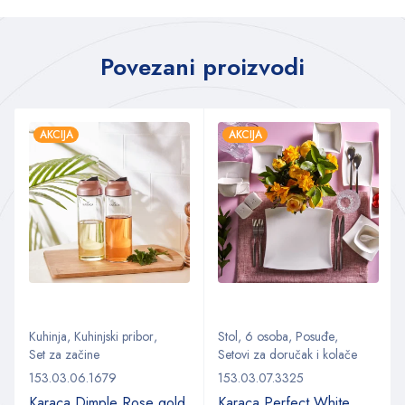
Povezani proizvodi
AKCIJA
AKCIJA
Kuhinja
,
Kuhinjski pribor
,
Stol
,
6 osoba
,
Posuđe
,
Set za začine
Setovi za doručak i kolače
153.03.06.1679
153.03.07.3325
Karaca Dimple Rose gold
Karaca Perfect White