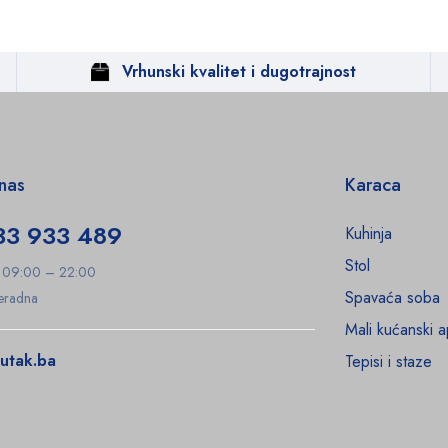
Vrhunski kvalitet i dugotrajnost
 nas
Karaca
33 933 489
Kuhinja
Stol
: 09:00 – 22:00
Spavaća soba
Neradna
Mali kućanski a
utak.ba
Tepisi i staze