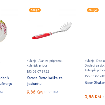
AKCIJA
AKCIJA
l
,
Kuhinja
,
Alati za pripremu
,
Kuhinja
,
Dodaci
Kuhinjski pribor
Dodaci za stol
Kuhinjski pribo
153.03.07.8922
153.03.06.68
den's
Karaca Retro kašika za
Biber Shake
uživanje
tjesteninu
9,86
KM
KM
10,95
KM
3,56
KM
3