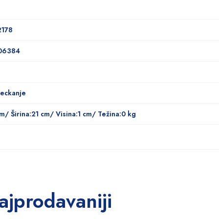
2178
06384
jeckanje
m/ Širina:21 cm/ Visina:1 cm/ Težina:0 kg
ajprodavaniji