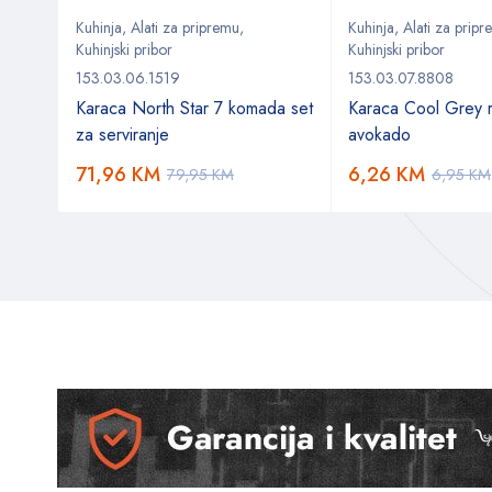
Kuhinja
,
Alati za pripremu
,
Kuhinja
,
Alati za prip
Kuhinjski pribor
Kuhinjski pribor
153.03.06.1519
153.03.07.8808
 Set
Karaca North Star 7 komada set
Karaca Cool Grey 
za serviranje
avokado
71,96
KM
6,26
KM
79,95
KM
6,95
KM