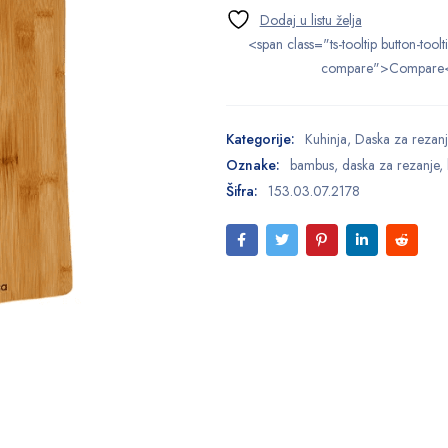
<span class="ts-tooltip button-toolt
compare">Compare
Kategorije:
Kuhinja
,
Daska za rezanj
Oznake:
bambus
,
daska za rezanje
,
Šifra:
153.03.07.2178