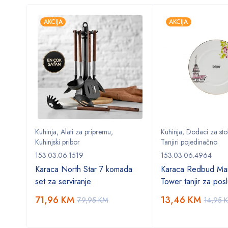
AKCIJA
AKCIJA
Kuhinja
,
Alati za pripremu
,
Kuhinja
,
Dodaci za sto
Kuhinjski pribor
Tanjiri pojedinačno
153.03.06.1519
153.03.06.4964
Karaca North Star 7 komada
Karaca Redbud Mai
set za serviranje
Tower tanjir za posl
71,96
KM
13,46
KM
79,95
KM
14,95