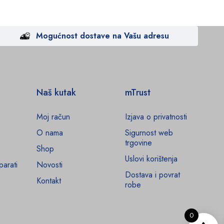
Mogućnost dostave na Vašu adresu
Naš kutak
mTrust
Moj račun
Izjava o privatnosti
O nama
Sigurnost web
trgovine
Shop
Uslovi korištenja
parati
Novosti
Dostava i povrat
Kontakt
robe
0