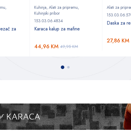
remu
,
Kuhinja
,
Alati za pripremu
,
Alati za pripr
Kuhinjski pribor
153.03.06.5
153.03.06.4834
Daska za re
rezač za
Karaca kalup za mafine
27,86
KM
44,96
KM
49,95
KM