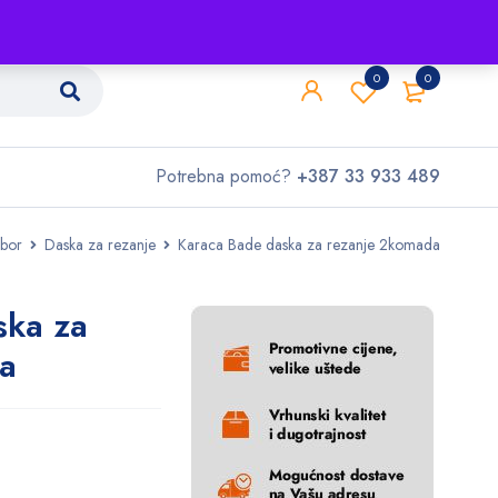
Shop
O nama
Kontakt
0
0
Potrebna pomoć?
+387 33 933 489
ibor
Daska za rezanje
Karaca Bade daska za rezanje 2komada
ska za
a