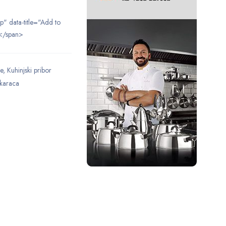
ip" data-title="Add to
</span>
e
,
Kuhinjski pribor
karaca