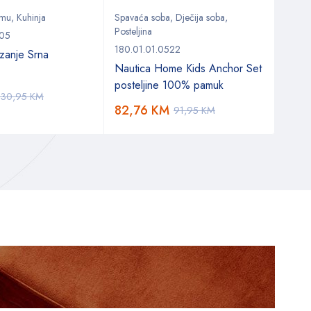
emu
,
Kuhinja
Spavaća soba
,
Dječija soba
,
Spava
Posteljina
Postel
705
180.01.01.0522
180.0
zanje Srna
Nautica Home Kids Anchor Set
Naut
posteljine 100% pamuk
post
30,95
KM
82,76
KM
87,
91,95
KM