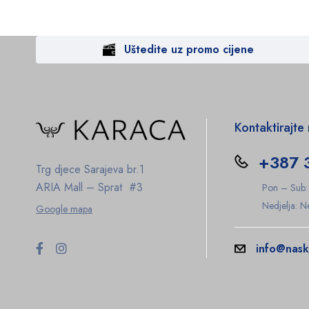
Uštedite uz promo cijene
Kontaktirajte
+387 
Trg djece Sarajeva br.1
ARIA Mall – Sprat #3
Pon – Sub
Nedjelja: 
Google mapa
info@nask