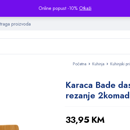
Online popust -10%
Otkaži
Početna
Kuhinja
Kuhinjski pr
Karaca Bade da
rezanje 2komad
33,95
KM