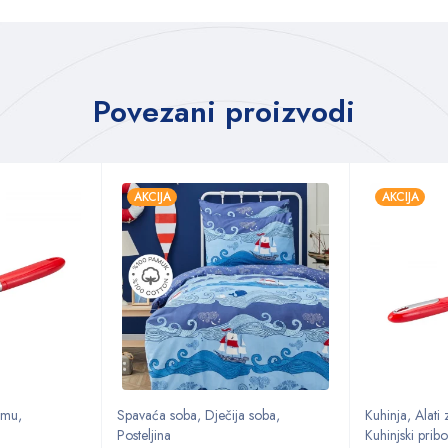
Povezani proizvodi
AKCIJA
AKCIJA
remu
,
Spavaća soba
,
Dječija soba
,
Kuhinja
,
Alati
Posteljina
Kuhinjski pribo