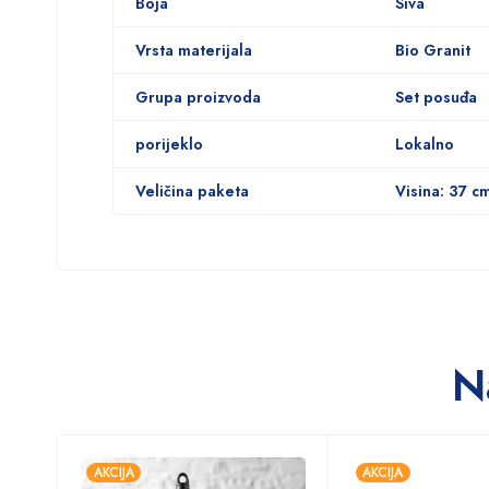
Boja
Siva
Vrsta materijala
Bio Granit
Grupa proizvoda
Set posuđa
porijeklo
Lokalno
Veličina paketa
Visina: 37 c
N
AKCIJA
AKCIJA