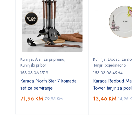
Kuhinja
,
Alati za pripremu
,
Kuhinja
,
Dodaci za sto
Kuhinjski pribor
Tanjiri pojedinačno
153.03.06.1519
153.03.06.4964
Karaca North Star 7 komada
Karaca Redbud Mai
set za serviranje
Tower tanjir za posl
71,96
KM
13,46
KM
79,95
KM
14,95