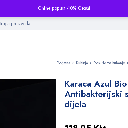
Online popust -10%
Otkaži
Početna
Kuhinja
Posuđe za kuhanje
Karaca Azul Bio
Antibakterijski 
dijela