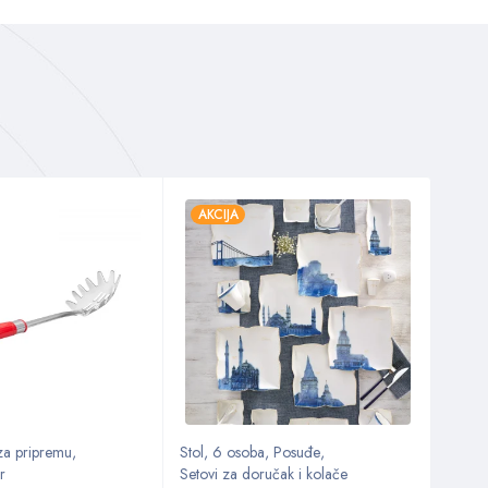
AKCIJA
AKC
 za pripremu
,
Stol
,
6 osoba
,
Posuđe
,
Kuhin
r
Setovi za doručak i kolače
Kuhinj