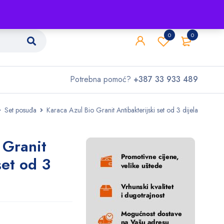
Shop
O nama
Kontakt
0
0
Potrebna pomoć?
+387 33 933 489
Set posuđa
Karaca Azul Bio Granit Antibakterijski set od 3 dijela
 Granit
set od 3