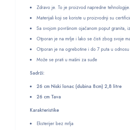
Zdravo je. To je proizvod napredne tehnologije
Materijali koji se koriste u proizvodnji su certific
Sa svojom površinom ojačanom poput granita, i
Otporan je na mrlje i lako se čisti zbog svoje ma
Otporan je na ogrebotine i do 7 puta u odnosu
Može se prati u mašini za suđe
Sadrži:
26 cm Niski lonac (dubina 8cm) 2,8 litre
26 cm Tava
Karakteristike
Eksterijer bez mrlja