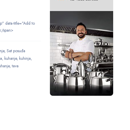
ip" data-title="Add to
</span>
nje
,
Set posuđa
ca
,
kuhanje
,
kuhinja
,
uhanje
,
tava