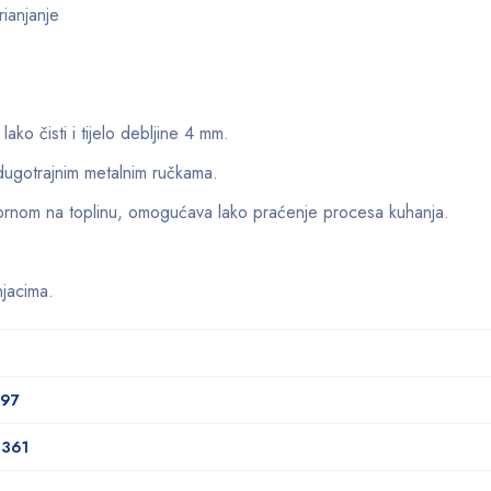
rianjanje
lako čisti i tijelo debljine 4 mm.
dugotrajnim metalnim ručkama.
ornom na toplinu, omogućava lako praćenje procesa kuhanja.
jacima.
097
9361