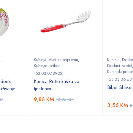
l
,
Kuhinja
,
Alati za pripremu
,
Kuhinja
,
Dodaci
Kuhinjski pribor
Dodaci za stol
Kuhinjski pribo
153.03.07.8922
153.03.06.68
den's
Karaca Retro kašika za
Biber Shake
uživanje
tjesteninu
9,86
KM
KM
10,95
KM
3,56
KM
3