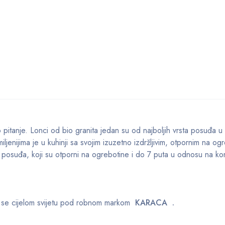
pitanje. Lonci od bio granita jedan su od najboljih vrsta posuđa u
jenijima je u kuhinji sa svojim izuzetno izdržljivim, otpornim na ogr
g posuđa, koji su otporni na ogrebotine i do 7 puta u odnosu na ko
e se cijelom svijetu pod robnom markom
KARACA .