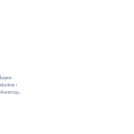
 kojem
ebotine i
nkurenciju,