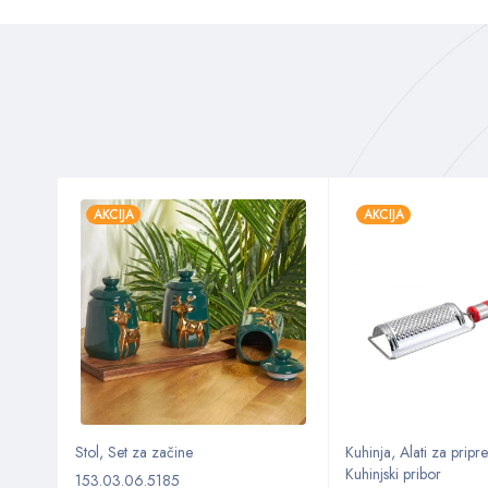
AKCIJA
AKCIJA
Stol
,
Set za začine
Kuhinja
,
Alati za prip
Kuhinjski pribor
153.03.06.5185