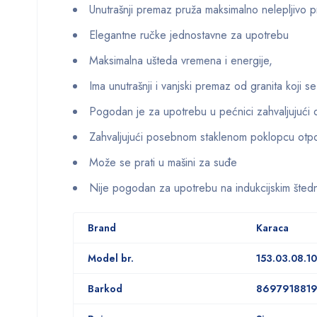
Unutrašnji premaz pruža maksimalno nelepljivo p
Elegantne ručke jednostavne za upotrebu
Maksimalna ušteda vremena i energije,
Ima unutrašnji i vanjski premaz od granita koji se 
Pogodan je za upotrebu u pećnici zahvaljujući 
Zahvaljujući posebnom staklenom poklopcu otp
Može se prati u mašini za suđe
Nije pogodan za upotrebu na indukcijskim štedn
Brand
Karaca
Model br.
153.03.08.1
Barkod
869791881