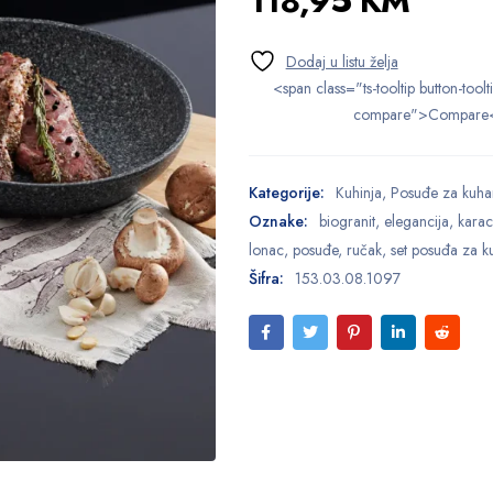
118,95
KM
<span class="ts-tooltip button-toolt
compare">Compare
Kategorije:
Kuhinja
,
Posuđe za kuha
Oznake:
biogranit
,
elegancija
,
kara
lonac
,
posuđe
,
ručak
,
set posuđa za k
Šifra:
153.03.08.1097