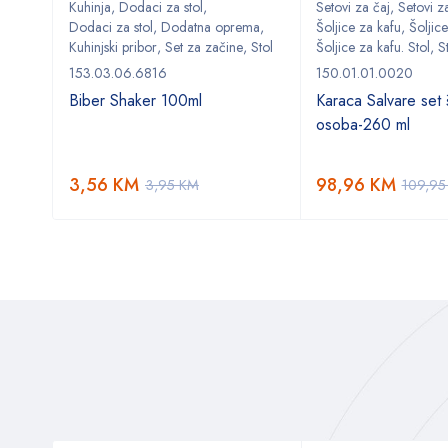
Kuhinja
,
Dodaci za stol
,
Setovi za čaj
,
Setovi za
ma
,
Dodaci za stol
,
Dodatna oprema
,
Šoljice za kafu
,
Šoljice
,
Stol
Kuhinjski pribor
,
Set za začine
,
Stol
Šoljice za kafu. Stol
,
S
153.03.06.6816
150.01.01.0020
Biber Shaker 100ml
Karaca Salvare set š
osoba-260 ml
3,56
KM
98,96
KM
3,95
KM
109,9