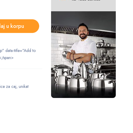
aj u korpu
ip" data-title="Add to
</span>
jice za caj
,
unikat