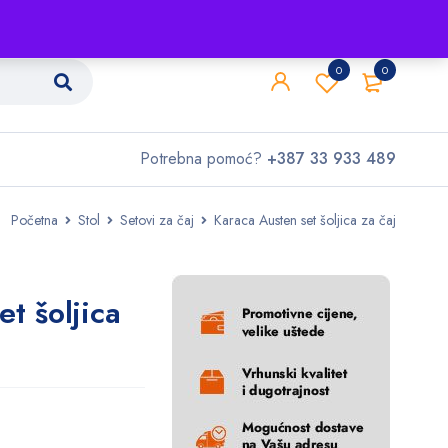
Shop
O nama
Kontakt
0
0
Potrebna pomoć?
+387 33 933 489
Početna
Stol
Setovi za čaj
Karaca Austen set šoljica za čaj
t šoljica