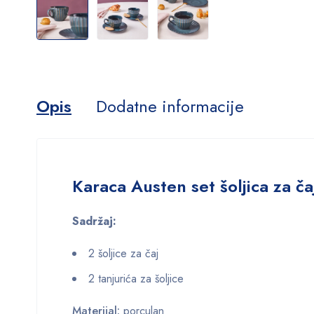
Opis
Dodatne informacije
Karaca Austen set šoljica za č
Sadržaj:
2 šoljice za čaj
2 tanjurića za šoljice
Materijal:
porculan