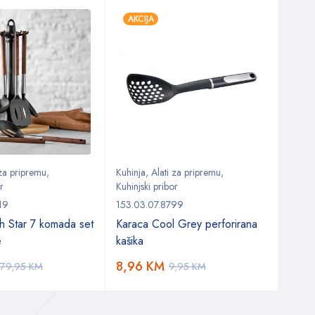
AKCIJA
AKC
 za pripremu
,
Kuhinja
,
Alati za pripremu
,
Kuhin
r
Kuhinjski pribor
Kuhinj
19
153.03.07.8799
153.0
h Star 7 komada set
Karaca Cool Grey perforirana
Kara
e
kašika
8,96
KM
9,8
79,95
KM
9,95
KM