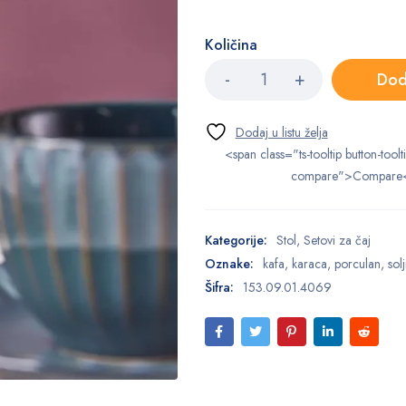
Količina
Dod
<span class="ts-tooltip button-toolt
compare">Compare
Kategorije:
Stol
,
Setovi za čaj
Oznake:
kafa
,
karaca
,
porculan
,
sol
Šifra:
153.09.01.4069