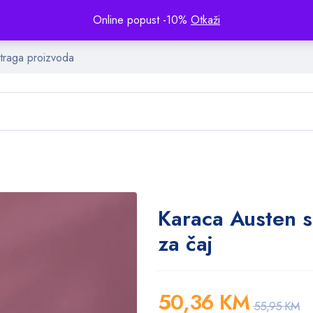
Online popust -10%
Otkaži
Karaca Austen se
za čaj
50,36
KM
55,95
KM