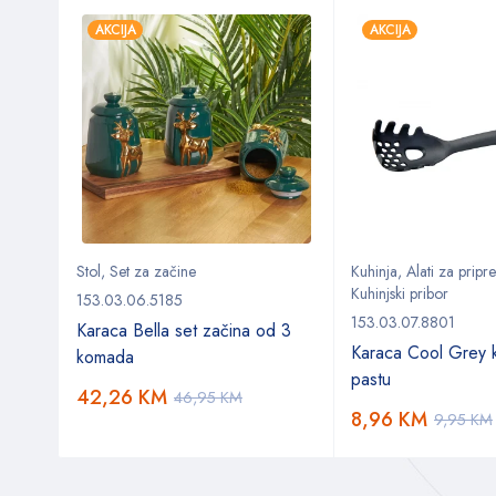
AKCIJA
AKCIJA
Stol
,
Set za začine
Kuhinja
,
Alati za prip
Kuhinjski pribor
153.03.06.5185
153.03.07.8801
Karaca Bella set začina od 3
 cm
Karaca Cool Grey k
komada
pastu
42,26
KM
46,95
KM
8,96
KM
9,95
KM