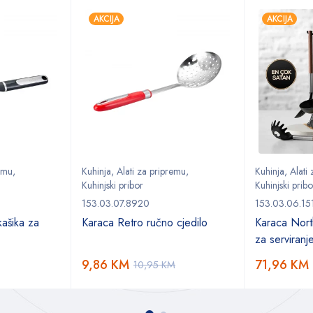
AKCIJA
AKCIJA
remu
,
Kuhinja
,
Alati za pripremu
,
Kuhinja
,
Alati
Kuhinjski pribor
Kuhinjski pribo
153.03.07.8920
153.03.06.15
ašika za
Karaca Retro ručno cjedilo
Karaca Nort
za serviranj
9,86
KM
71,96
KM
10,95
KM