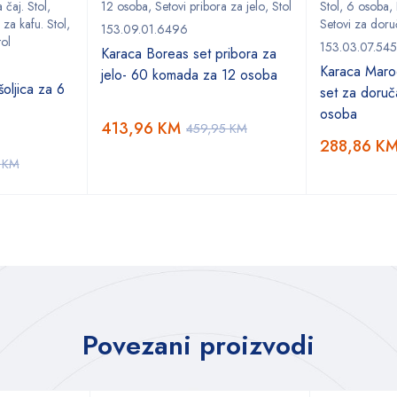
 čaj. Stol
,
12 osoba
,
Setovi pribora za jelo
,
Stol
Stol
,
6 osoba
,
 za kafu. Stol
,
Setovi za doru
153.09.01.6496
tol
153.03.07.54
Karaca Boreas set pribora za
Karaca Marod
jelo- 60 komada za 12 osoba
oljica za 6
set za doruč
osoba
413,96
KM
459,95
KM
288,86
K
5
KM
Povezani proizvodi