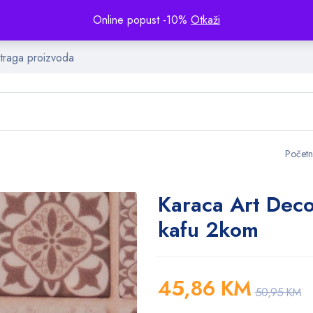
Online popust -10%
Otkaži
Počet
Karaca Art Deco 
kafu 2kom
45,86
KM
50,95
KM