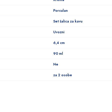
Porculan
Set šalica za kavu
Uvozni
6,4 cm
90 ml
Ne
za 2 osobe