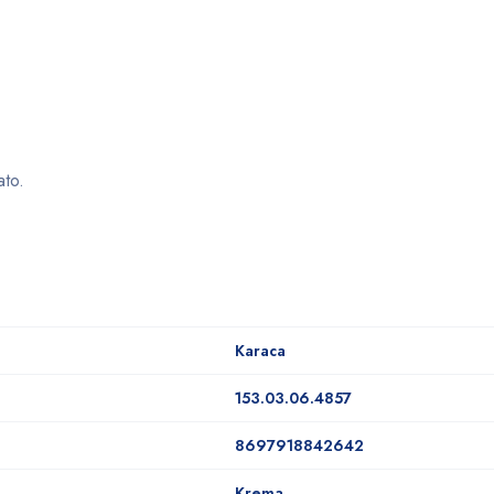
ato.
Karaca
153.03.06.4857
8697918842642
Krema