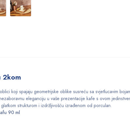
fu 2kom
blici koji spajaju geometrijske oblike susreću sa svjetlucavim boja
i nezaboravnu eleganciju u vaše prezentacije kafe s ovom jedinstv
glatkom strukturom i izdržljivošću izrađenom od porculan.
kafu 90 ml