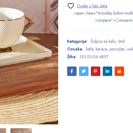
<span class="ts-tooltip button-toolt
compare">Compare
Kategorije:
Šoljice za kafu
,
Stol
Oznake:
kafa
,
karaca
,
porculan
,
uni
Šifra:
153.03.06.4857