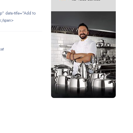
ip" data-title="Add to
</span>
kat