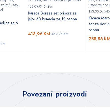
 čaj. Stol
,
12 osoba
,
Setovi pribora za jelo
,
Stol
Stol
,
6 osoba
,
 za kafu. Stol
,
Setovi za doru
153.09.01.6496
tol
153.03.07.54
Karaca Boreas set pribora za
Karaca Marod
jelo- 60 komada za 12 osoba
oljica za 6
set za doruč
osoba
413,96
KM
459,95
KM
288,86
K
5
KM
Povezani proizvodi