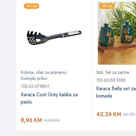
AKCIJA
AKCIJA
oževa
Kuhinja
,
Alati za pripremu
,
Stol
,
Set za začine
Kuhinjski pribor
153.03.06.5185
153.03.07.8801
 od 5
Karaca Bella set z
Karaca Cool Grey kašika za
komada
pastu
42,26
KM
46,95
8,96
KM
9,95
KM