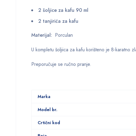
2 šoljice za kafu 90 ml
2 tanjirića za kafu
Materijal:
Porculan
U kompletu šoljiica za kafu korišteno je 8-karatno zl
Preporučuje se ručno pranje.
Marka
Model br.
Crtični kod
Boja