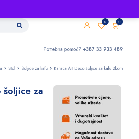
Shop
O nama
Kontakt
0
0
Potrebna pomoć?
+387 33 933 489
na
Stol
Šoljice za kafu
Karaca Art Deco šoljice za kafu 2kom
šoljice za