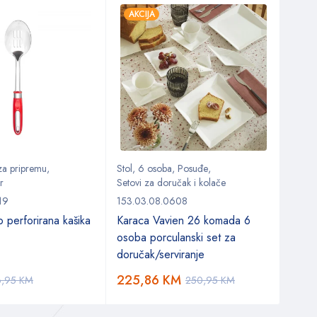
AKCIJA
AKC
 za pripremu
,
Stol
,
6 osoba
,
Posuđe
,
Kuhin
r
Setovi za doručak i kolače
153.0
19
153.03.08.0608
Kara
 perforirana kašika
Karaca Vavien 26 komada 6
koma
osoba porculanski set za
doručak/serviranje
70,
225,86
KM
6,95
KM
250,95
KM