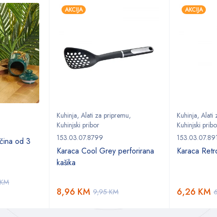
AKCIJA
AKCIJA
Kuhinja
,
Alati za pripremu
,
Kuhinja
,
Alati
Kuhinjski pribor
Kuhinjski pribo
153.03.07.8799
153.03.07.89
ačina od 3
Karaca Cool Grey perforirana
Karaca Retro
kašika
KM
8,96
KM
6,26
KM
9,95
KM