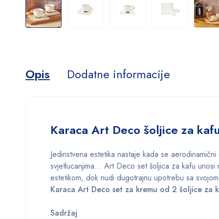
Opis
Dodatne informacije
Karaca Art Deco šoljice za ka
Jedinstvena estetika nastaje kada se aerodinamični o
svjetlucanjima… Art Deco set šoljica za kafu unos
estetikom, dok nudi dugotrajnu upotrebu sa svojom 
Karaca Art Deco set za kremu od 2 šoljice za 
Sadržaj