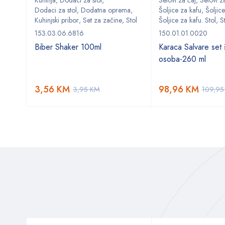
Kuhinja
,
Dodaci za stol
,
Setovi za čaj
,
Setovi za
ma
,
Dodaci za stol
,
Dodatna oprema
,
Šoljice za kafu
,
Šoljice
,
Stol
Kuhinjski pribor
,
Set za začine
,
Stol
Šoljice za kafu. Stol
,
S
153.03.06.6816
150.01.01.0020
Biber Shaker 100ml
Karaca Salvare set š
osoba-260 ml
3,56
KM
98,96
KM
3,95
KM
109,9