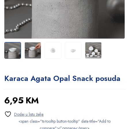
Karaca Agata Opal Snack posuda
6,95
KM
<span class="ts-tooltip button-tooltip" data-title="Add to
compare">Compare</span>