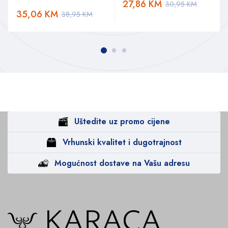
27,86
KM
30,95
KM
35,06
KM
38,95
KM
Uštedite uz promo cijene
Vrhunski kvalitet i dugotrajnost
Mogućnost dostave na Vašu adresu