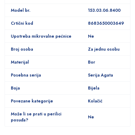
Model br.
153.03.06.8400
Crtični kod
8683650003649
Upotreba mikrovalne pećnice
Ne
Broj osoba
Za jednu osobu
Materijal
Bor
Posebna serija
Serija Agata
Boja
Bijela
Povezane kategorije
Kolačić
Može li se prati u perilici
Ne
posuđa?