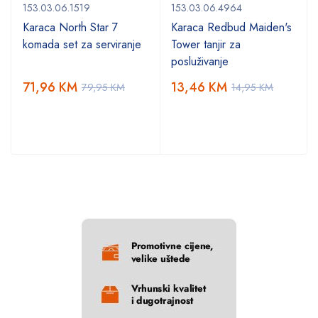
153.03.06.1519
153.03.06.4964
Karaca North Star 7
Karaca Redbud Maiden's
komada set za serviranje
Tower tanjir za
posluživanje
71,96
KM
13,46
KM
79,95
KM
14,95
KM