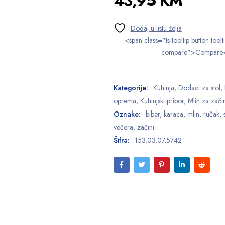
43,95
KM
<span class="ts-tooltip button-toolt
compare">Compare
Kategorije:
Kuhinja
,
Dodaci za stol
,
oprema
,
Kuhinjski pribor
,
Mlin za zači
Oznake:
biber
,
karaca
,
mlin
,
ručak
,
večera
,
začini
Šifra:
153.03.07.5742