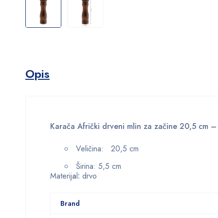
Opis
Karača Afrički drveni mlin za začine 20,5 cm –
Veličina: 20,5 cm
Širina: 5,5 cm
Materij
a
l
:
drvo
Brand