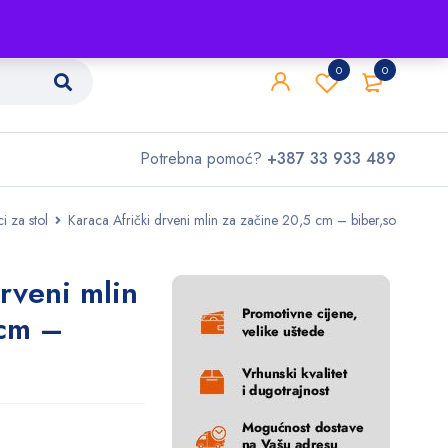
Shop
O nama
Kontakt
0
0
Potrebna pomoć?
+387 33 933 489
 za stol
Karaca Afrički drveni mlin za začine 20,5 cm – biber,so
rveni mlin
 cm –