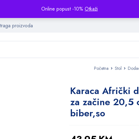
Online popust -10%
Otkaži
Početna
Stol
Dodaci
Karaca Afrički d
za začine 20,5
biber,so