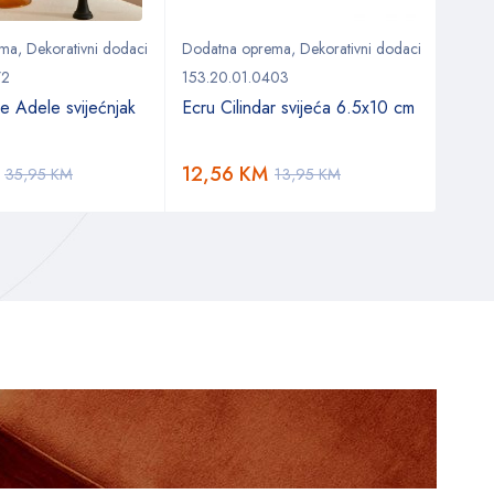
ema
,
Dekorativni dodaci
Dodatna oprema
,
Dekorativni dodaci
Doda
72
153.20.01.0403
153.0
 Adele svijećnjak
Ecru Cilindar svijeća 6.5x10 cm
Kara
12,56
KM
53,
35,95
KM
13,95
KM