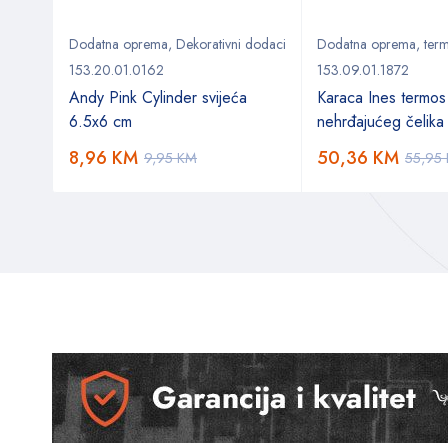
 dodaci
Dodatna oprema
,
Dekorativni dodaci
Dodatna oprema
,
ter
153.20.01.0162
153.09.01.1872
aza
Andy Pink Cylinder svijeća
Karaca Ines termos
6.5x6 cm
nehrđajućeg čelika
8,96
KM
50,36
KM
9,95
KM
55,95