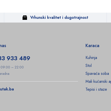
Vrhunski kvalitet i dugotrajnost
 nas
Karaca
33 933 489
Kuhinja
Stol
: 09:00 – 22:00
Spavaća soba
Neradna
Mali kućanski a
utak.ba
Tepisi i staze