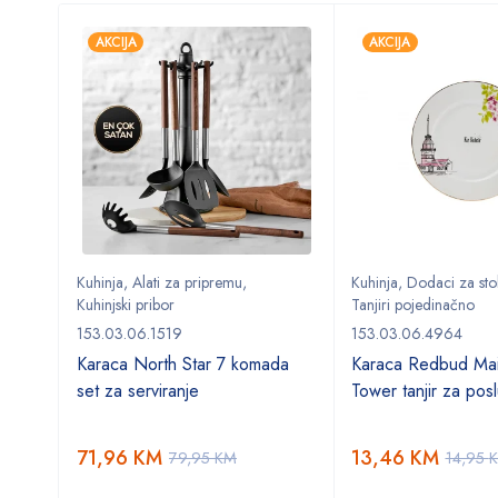
AKCIJA
AKCIJA
oževa
Kuhinja
,
Alati za pripremu
,
Kuhinja
,
Dodaci za sto
Kuhinjski pribor
Tanjiri pojedinačno
153.03.06.1519
153.03.06.4964
 od 5
Karaca North Star 7 komada
Karaca Redbud Mai
set za serviranje
Tower tanjir za posl
71,96
KM
13,46
KM
79,95
KM
14,95