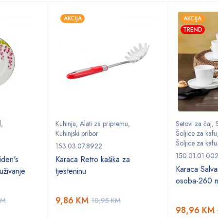
AKCIJA
AKCIJA
TREND
l
,
Kuhinja
,
Alati za pripremu
,
Setovi za čaj
,
S
Kuhinjski pribor
Šoljice za kafu
Šoljice za kafu.
153.03.07.8922
150.01.01.00
den's
Karaca Retro kašika za
Karaca Salvar
uživanje
tjesteninu
osoba-260 m
9,86
KM
KM
10,95
KM
98,96
KM