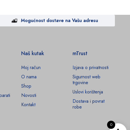
Mogućnost dostave na Vašu adresu
Naš kutak
mTrust
Moj račun
Izjava o privatnosti
O nama
Sigurnost web
trgovine
Shop
Uslovi korištenja
parati
Novosti
Dostava i povrat
Kontakt
robe
0