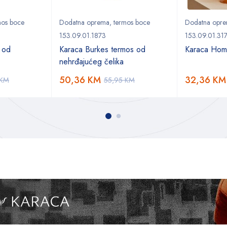
mos boce
Dodatna oprema
,
termos boce
Dodatna opr
153.09.01.1873
153.09.01.31
 od
Karaca Burkes termos od
Karaca Home
nehrđajućeg čelika
50,36
KM
32,36
KM
KM
55,95
KM