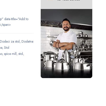
ip" data-title="Add to
</span>
Dodaci za stol
,
Dodatna
ne
,
Stol
so
,
spice mill
,
stol
,