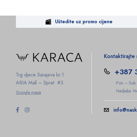
Uštedite uz promo cijene
Kontaktirajte
+387 
Trg djece Sarajeva br.1
ARIA Mall – Sprat #3
Pon – Sub
Nedjelja: 
Google mapa
info@nask