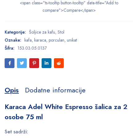
<span class="ts-tooltip button-tooltip" data-title="Add to
compare">Compare</span>
Kategorije:
Šoljice za kafu
,
Stol
Oznake:
kafa
,
karaca
,
porculan
,
unikat
Šifra:
153.03.05.0137
Opis
Dodatne informacije
Karaca Adel White Espresso šalica za 2
osobe 75 ml
Set sadrži: