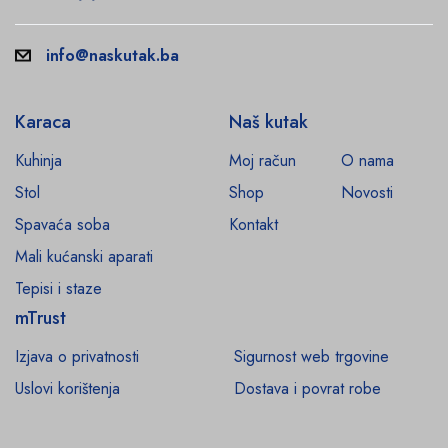
info@naskutak.ba
Karaca
Naš kutak
Kuhinja
Moj račun
O nama
Stol
Shop
Novosti
Spavaća soba
Kontakt
Mali kućanski aparati
Tepisi i staze
mTrust
Izjava o privatnosti
Sigurnost web trgovine
Uslovi korištenja
Dostava i povrat robe