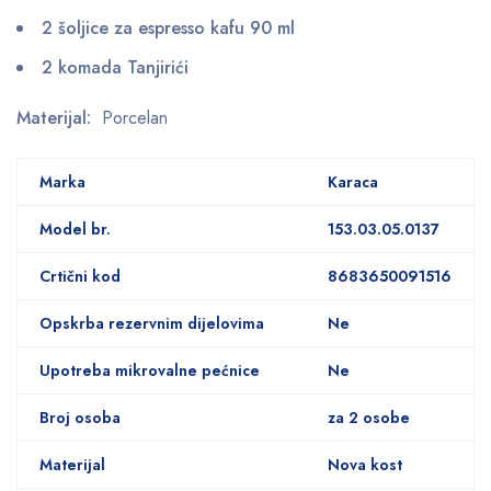
2 šoljice za espresso kafu 90 ml
2 komada Tanjirići
Materijal:
Porcelan
Marka
Karaca
Model br.
153.03.05.0137
Crtični kod
8683650091516
Opskrba rezervnim dijelovima
Ne
Upotreba mikrovalne pećnice
Ne
Broj osoba
za 2 osobe
Materijal
Nova kost