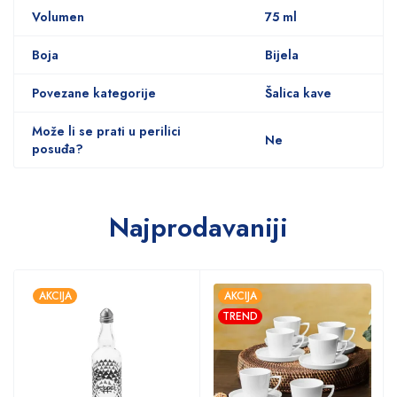
Volumen
75 ml
Boja
Bijela
Povezane kategorije
Šalica kave
Može li se prati u perilici
Ne
posuđa?
Najprodavaniji
AKCIJA
AKCIJA
TREND