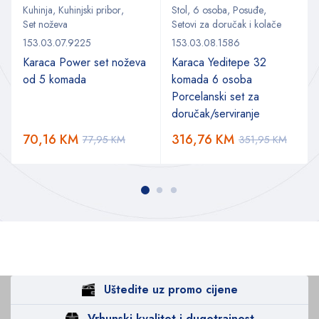
Kuhinja
,
Kuhinjski pribor
,
Stol
,
6 osoba
,
Posuđe
,
Set noževa
Setovi za doručak i kolače
153.03.07.9225
153.03.08.1586
Karaca Power set noževa
Karaca Yeditepe 32
od 5 komada
komada 6 osoba
Porcelanski set za
doručak/serviranje
70,16
KM
316,76
KM
77,95
KM
351,95
KM
Uštedite uz promo cijene
Vrhunski kvalitet i dugotrajnost