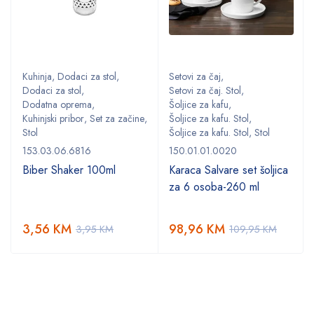
Kuhinja
,
Dodaci za stol
,
Setovi za čaj
,
Dodaci za stol
,
Setovi za čaj. Stol
,
Dodatna oprema
,
Šoljice za kafu
,
,
Kuhinjski pribor
,
Set za začine
,
Šoljice za kafu. Stol
,
Stol
Šoljice za kafu. Stol
,
Stol
153.03.06.6816
150.01.01.0020
Biber Shaker 100ml
Karaca Salvare set šoljica
za 6 osoba-260 ml
3,56
KM
98,96
KM
3,95
KM
109,95
KM