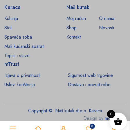
Karaca
Naš kutak
Kuhinja
Moj račun
O nama
Stol
Shop
Novosti
Spavaća soba
Kontakt
Mali kućanski aparati
Tepisi i staze
mTrust
Izjava o privatnosti
Sigurnost web trgovine
Uslovi korištenja
Dostava i povrat robe
Copyright © Naš kutak d.o.o. Karaca
0
Design by
monroe.ba
0
0