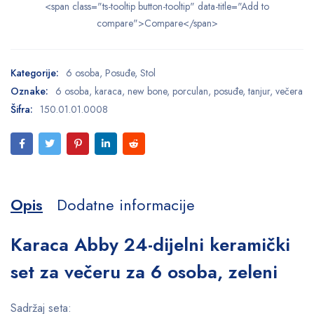
<span class="ts-tooltip button-tooltip" data-title="Add to
compare">Compare</span>
Kategorije:
6 osoba
,
Posuđe
,
Stol
Oznake:
6 osoba
,
karaca
,
new bone
,
porculan
,
posuđe
,
tanjur
,
večera
Šifra:
150.01.01.0008
Opis
Dodatne informacije
Karaca Abby 24-dijelni keramički
set za večeru za 6 osoba, zeleni
Sadržaj seta: