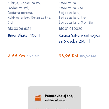
Kuhinja
,
Dodaci za stol
,
Setovi za čaj
,
Dodaci za stol
,
Setovi za čaj. Stol
,
Dodatna oprema
,
Šoljice za kafu
,
,
Kuhinjski pribor
,
Set za začine
,
Šoljice za kafu. Stol
,
Stol
Šoljice za kafu. Stol
,
Stol
153.03.06.6816
150.01.01.0020
Biber Shaker 100ml
Karaca Salvare set šoljica
za 6 osoba-260 ml
3,56
KM
98,96
KM
3,95
KM
109,95
KM