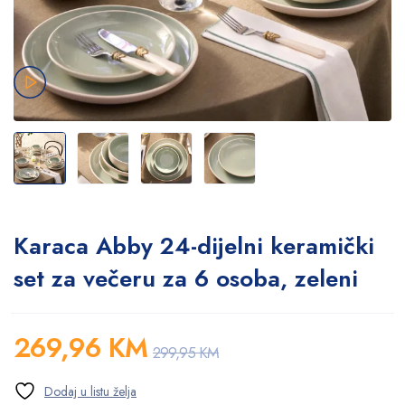
Karaca Abby 24-dijelni keramički
set za večeru za 6 osoba, zeleni
269,96
KM
299,95
KM