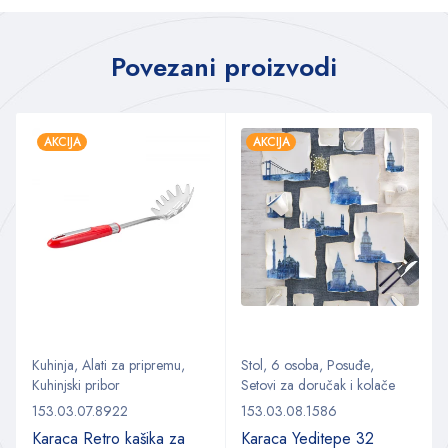
Povezani proizvodi
AKCIJA
AKCIJA
Kuhinja
,
Alati za pripremu
,
Stol
,
6 osoba
,
Posuđe
,
Kuhinjski pribor
Setovi za doručak i kolače
153.03.07.8922
153.03.08.1586
Karaca Retro kašika za
Karaca Yeditepe 32