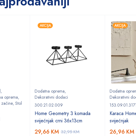
ajprodavaniji
AKCIJA
AKCIJA
l
,
Dodatna oprema
,
Dodatna opre
na oprema
,
Dekorativni dodaci
Dekorativni do
 začine
,
Stol
300.21.02.009
153.09.01.317
Home Geometry 3 komada
Karaca Home
l
svijećnjak crni 36x13cm
svijećnjak
29,66
KM
26,96
KM
32,95
KM