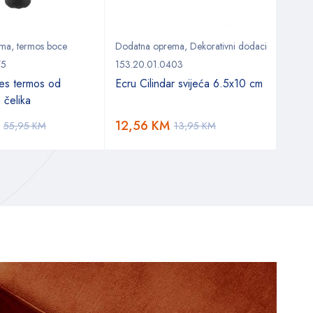
ema
,
termos boce
Dodatna oprema
,
Dekorativni dodaci
Doda
75
153.20.01.0403
300.
es termos od
Ecru Cilindar svijeća 6.5x10 cm
Home
 čelika
svije
12,56
KM
29,
55,95
KM
13,95
KM