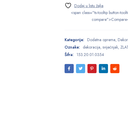
<span class="ts-tooltip button-toolt
compare">Compare
Kategorije:
Dodatna oprema
,
Dekor
Oznake:
dekoracija
,
svijećnjak
,
ZLA
Šifra:
153.20.01.0354