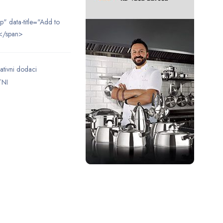
ip" data-title="Add to
</span>
ativni dodaci
TNI