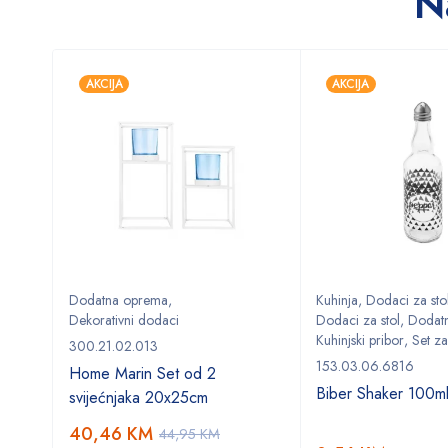
N
AKCIJA
AKCIJA
e
Dodatna oprema
,
Kuhinja
,
Dodaci za sto
Dekorativni dodaci
Dodaci za stol
,
Dodat
Kuhinjski pribor
,
Set za
300.21.02.013
0ml
153.03.06.6816
Home Marin Set od 2
Biber Shaker 100m
svijećnjaka 20x25cm
40,46
KM
44,95
KM