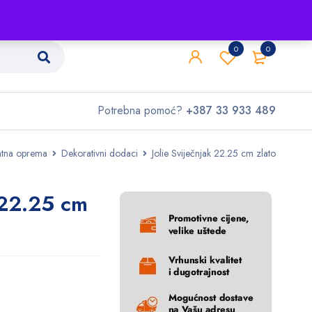
Shop
O nama
Kontakt
0
0
Potrebna pomoć?
+387 33 933 489
tna oprema
Dekorativni dodaci
Jolie Sviječnjak 22.25 cm zlato
k 22.25 cm