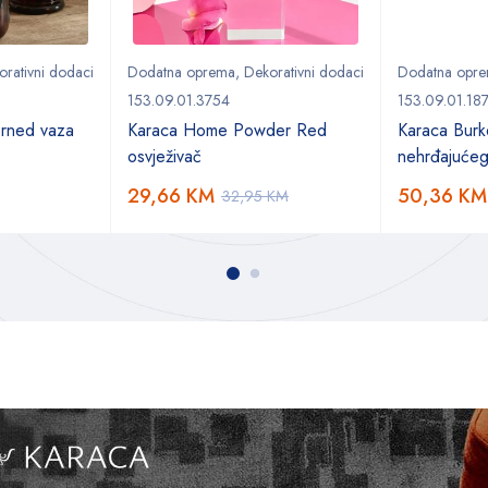
orativni dodaci
Dodatna oprema
,
Dekorativni dodaci
Dodatna opr
153.09.01.3754
153.09.01.18
rned vaza
Karaca Home Powder Red
Karaca Burk
osvježivač
nehrđajućeg
29,66
KM
50,36
KM
32,95
KM