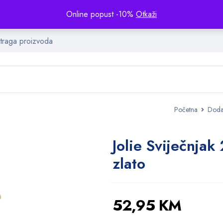
Online popust -10%
Otkaži
Početna
Doda
Jolie Sviječnja
zlato
52,95
KM