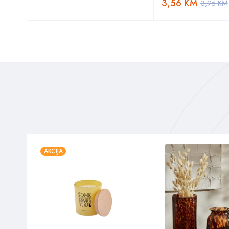
3,56
KM
3,95
KM
AKCIJA