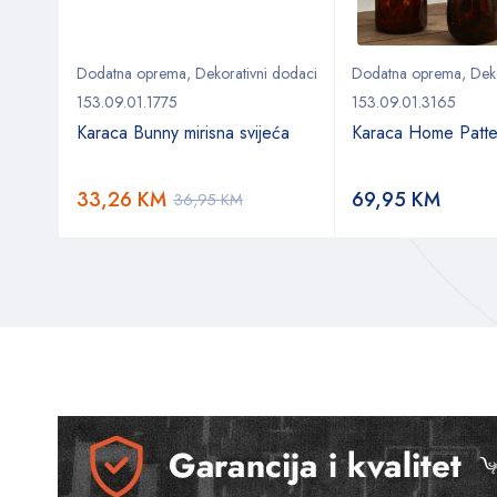
 dodaci
Dodatna oprema
,
Dekorativni dodaci
Dodatna oprema
,
Dek
153.09.01.1775
153.09.01.3165
a
Karaca Bunny mirisna svijeća
Karaca Home Patte
33,26
KM
69,95
KM
36,95
KM