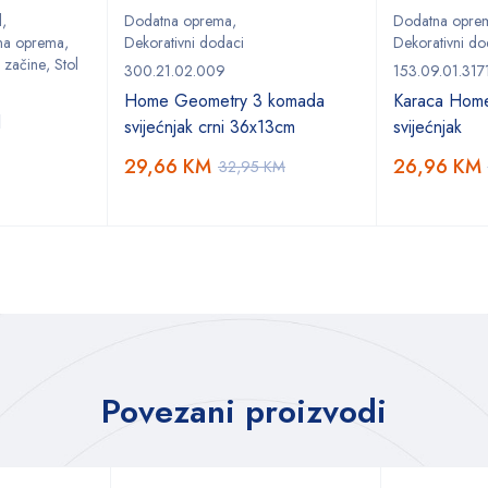
l
,
Dodatna oprema
,
Dodatna opre
na oprema
,
Dekorativni dodaci
Dekorativni do
 začine
,
Stol
300.21.02.009
153.09.01.317
Home Geometry 3 komada
Karaca Home
l
svijećnjak crni 36x13cm
svijećnjak
29,66
KM
26,96
KM
32,95
KM
Povezani proizvodi