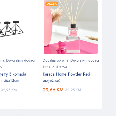
AKCIJA
AKC
ema
,
Dekorativni dodaci
Dodatna oprema
,
Dekorativni dodaci
Doda
09
153.09.01.3754
153.0
etry 3 komada
Karaca Home Powder Red
Kara
rni 36x13cm
osvježivač
29,66
KM
44,
32,95
KM
32,95
KM