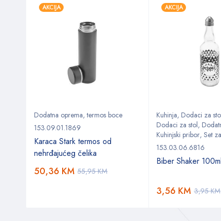
AKCIJA
AKCIJA
 dodaci
Dodatna oprema
,
termos boce
Kuhinja
,
Dodaci za sto
Dodaci za stol
,
Dodat
153.09.01.1869
Kuhinjski pribor
,
Set z
Karaca Stark termos od
153.03.06.6816
nehrđajućeg čelika
Biber Shaker 100m
50,36
KM
55,95
KM
3,56
KM
3,95
KM