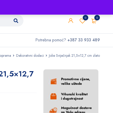
Shop
O nama
Kontakt
0
0
Potrebna pomoć?
+387 33 933 489
 oprema
Dekorativni dodaci
Jolie Sviječnjak 21,5×12,7 cm zlato
 21,5×12,7