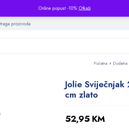
Online popust -10%
Otkaži
Početna
Dodatna
Jolie Sviječnjak
cm zlato
52,95
KM