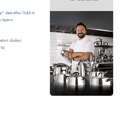
ip" data-title="Add to
</span>
ativni dodaci
TNI