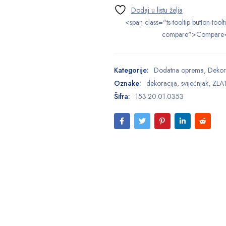
<span class="ts-tooltip button-toolt
compare">Compare
Kategorije:
Dodatna oprema
,
Dekor
Oznake:
dekoracija
,
svijećnjak
,
ZLA
Šifra:
153.20.01.0353