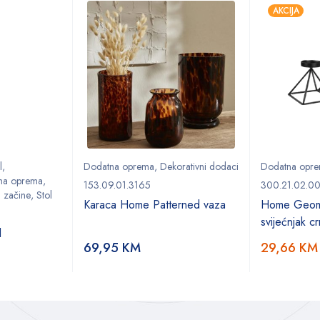
AKCIJA
l
,
Dodatna oprema
,
Dekorativni dodaci
Dodatna opr
na oprema
,
153.09.01.3165
300.21.02.0
a začine
,
Stol
Karaca Home Patterned vaza
Home Geom
svijećnjak c
l
69,95
KM
29,66
KM