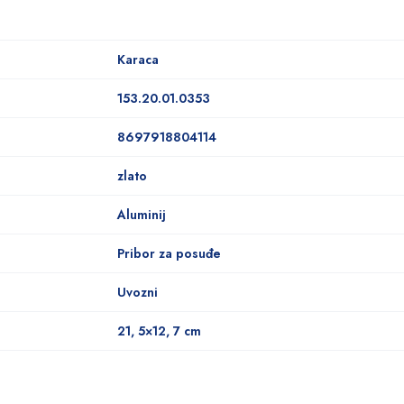
Karaca
153.20.01.0353
8697918804114
zlato
Aluminij
Pribor za posuđe
Uvozni
21, 5×12, 7 cm