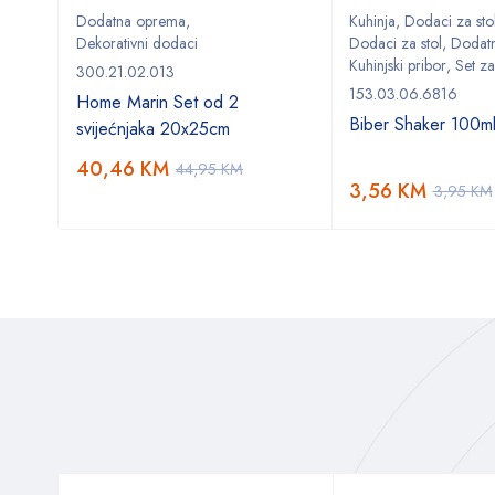
e
Dodatna oprema
,
Kuhinja
,
Dodaci za sto
Dekorativni dodaci
Dodaci za stol
,
Dodat
Kuhinjski pribor
,
Set za
300.21.02.013
0ml
153.03.06.6816
Home Marin Set od 2
Biber Shaker 100m
svijećnjaka 20x25cm
40,46
KM
44,95
KM
3,56
KM
3,95
KM