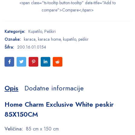
<span class="ts-tooltip button-tooltip" data-title="Add to
compare">Compare</span>
Kategorije:
Kupatilo
,
Peškiri
Oznake:
karaca
,
karaca home
,
kupatilo
,
peškir
Šifra:
200.16.01.0154
Opis
Dodatne informacije
Home Charm Exclusive White peskir
85X150CM
Veličina:
85 cm x 150 cm