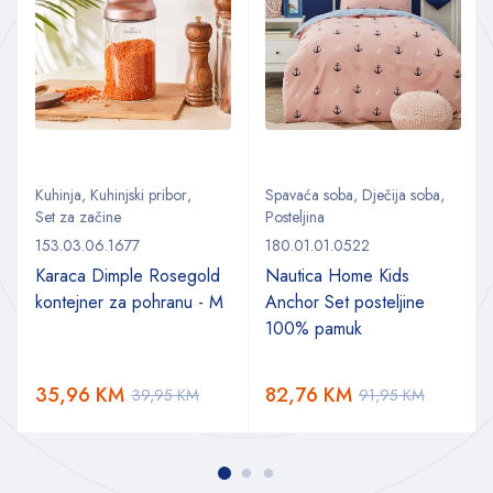
Kuhinja
,
Kuhinjski pribor
,
Spavaća soba
,
Dječija soba
,
Set za začine
Posteljina
153.03.06.1677
180.01.01.0522
Karaca Dimple Rosegold
Nautica Home Kids
kontejner za pohranu - M
Anchor Set posteljine
a
100% pamuk
35,96
KM
82,76
KM
39,95
KM
91,95
KM