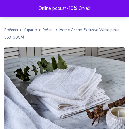
Online popust -10%
Otkaži
Početna
Kupatilo
Peškiri
Home Charm Exclusive White peskir
85X150CM