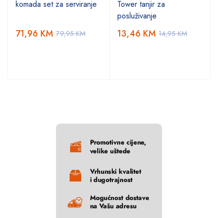
komada set za serviranje
Tower tanjir za
posluživanje
71,96
KM
13,46
KM
79,95
KM
14,95
KM