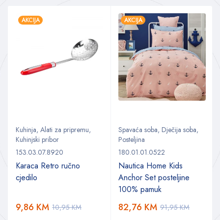
AKCIJA
AKCIJA
Kuhinja
,
Alati za pripremu
,
Spavaća soba
,
Dječija soba
,
Kuhinjski pribor
Posteljina
153.03.07.8920
180.01.01.0522
Karaca Retro ručno
Nautica Home Kids
cjedilo
Anchor Set posteljine
100% pamuk
9,86
KM
82,76
KM
10,95
KM
91,95
KM