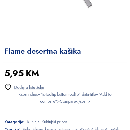
Flame desertna kašika
5,95
KM
<span class="ts-tooltip button-tooltip" data-title="Add to
compare">Compare</span>
Kategorije:
Kuhinja
,
Kuhinjski pribor
Oznake:
čelik
,
Flame
,
karaca
,
kuhinja
,
nehrđajući čelik
,
nož
,
ručak
,