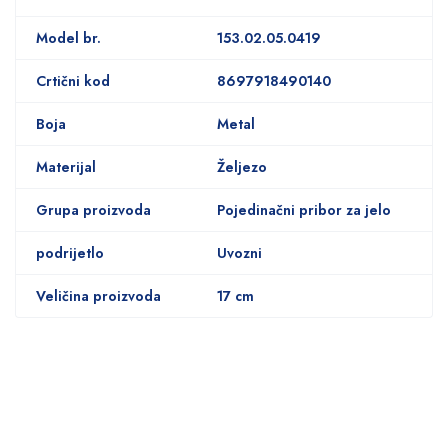
Model br.
153.02.05.0419
Crtični kod
8697918490140
Boja
Metal
Materijal
Željezo
Grupa proizvoda
Pojedinačni pribor za jelo
podrijetlo
Uvozni
Veličina proizvoda
17 cm