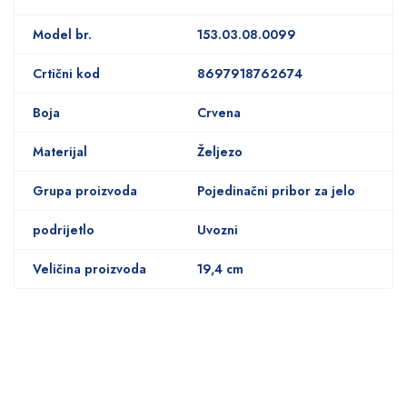
Model br.
153.03.08.0099
Crtični kod
8697918762674
Boja
Crvena
Materijal
Željezo
Grupa proizvoda
Pojedinačni pribor za jelo
podrijetlo
Uvozni
Veličina proizvoda
19,4 cm