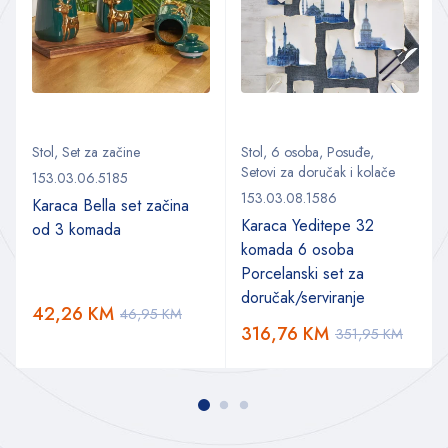
Stol
,
Set za začine
Stol
,
6 osoba
,
Posuđe
,
Setovi za doručak i kolače
153.03.06.5185
153.03.08.1586
Karaca Bella set začina
Karaca Yeditepe 32
od 3 komada
komada 6 osoba
Porcelanski set za
doručak/serviranje
42,26
KM
46,95
KM
316,76
KM
351,95
KM