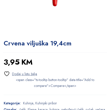
Crvena viljuška 19,4cm
3,95
KM
<span class="ts-tooltip button-tooltip" data-title="Add to
compare">Compare</span>
Kategorije:
Kuhinja
,
Kuhinjski pribor
Oznake:
čelik
,
Flame
,
karaca
,
kuhinja
,
nehrđajući čelik
,
ručak
,
večera
,