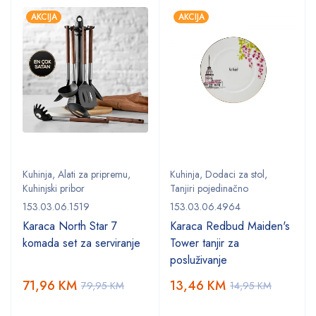
AKCIJA
AKCIJA
Kuhinja
,
Alati za pripremu
,
Kuhinja
,
Dodaci za stol
,
Kuhinjski pribor
Tanjiri pojedinačno
153.03.06.1519
153.03.06.4964
Karaca North Star 7
Karaca Redbud Maiden's
komada set za serviranje
Tower tanjir za
posluživanje
71,96
KM
13,46
KM
79,95
KM
14,95
KM