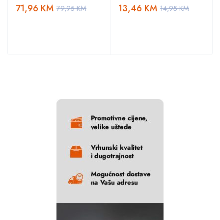
71,96
KM
13,46
KM
79,95
KM
14,95
KM