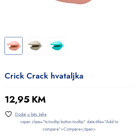
Crick Crack hvataljka
12,95
KM
<span class="ts-tooltip button-tooltip" data-title="Add to
compare">Compare</span>