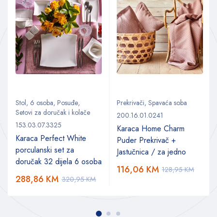
Stol
,
6 osoba
,
Posuđe
,
Prekrivači
,
Spavaća soba
Setovi za doručak i kolače
200.16.01.0241
153.03.07.3325
Karaca Home Charm
Karaca Perfect White
Puder Prekrivač +
porculanski set za
Jastučnica / za jedno
doručak 32 dijela 6 osoba
116,06
KM
128,95
KM
288,86
KM
320,95
KM