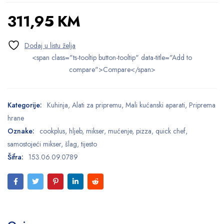
311,95
KM
<span class="ts-tooltip button-tooltip" data-title="Add to
compare">Compare</span>
Kategorije:
Kuhinja
,
Alati za pripremu
,
Mali kućanski aparati
,
Priprema
hrane
Oznake:
cookplus
,
hljeb
,
mikser
,
mućenje
,
pizza
,
quick chef
,
samostojeći mikser
,
šlag
,
tijesto
Šifra:
153.06.09.0789