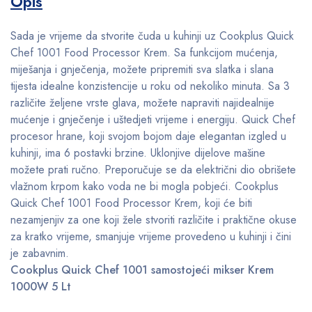
Opis
Sada je vrijeme da stvorite čuda u kuhinji uz Cookplus Quick
Chef 1001 Food Processor Krem. Sa funkcijom mućenja,
miješanja i gnječenja, možete pripremiti sva slatka i slana
tijesta idealne konzistencije u roku od nekoliko minuta. Sa 3
različite željene vrste glava, možete napraviti najidealnije
mućenje i gnječenje i uštedjeti vrijeme i energiju. Quick Chef
procesor hrane, koji svojom bojom daje elegantan izgled u
kuhinji, ima 6 postavki brzine. Uklonjive dijelove mašine
možete prati ručno. Preporučuje se da električni dio obrišete
vlažnom krpom kako voda ne bi mogla pobjeći. Cookplus
Quick Chef 1001 Food Processor Krem, koji će biti
nezamjenjiv za one koji žele stvoriti različite i praktične okuse
za kratko vrijeme, smanjuje vrijeme provedeno u kuhinji i čini
je zabavnim.
Cookplus Quick Chef 1001 samostojeći mikser Krem
1000W 5 Lt