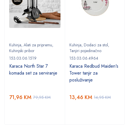
Kuhinja
,
Alati za pripremu
,
Kuhinja
,
Dodaci za stol
,
Kuhinjski pribor
Tanjiri pojedinačno
153.03.06.1519
153.03.06.4964
,
Karaca North Star 7
Karaca Redbud Maiden's
komada set za serviranje
Tower tanjir za
posluživanje
71,96
KM
13,46
KM
79,95
KM
14,95
KM