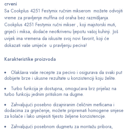
crveni
Sa Cookplus 4251 Festymix ručnim mikserom možete odvojiti
vreme za pravljenje muffina od oraha bez razmišljanja.
Cookplus 4251 Festymix ručni mikser , koji majstorski muti,
gnječi i miksa, dodaće neotkrivenu ljepotu vašoj kuhinji. Još
uvijek ima vremena da iskusite svoj novi favorit, koji će
dokazati vaše umijeće u pravljenju peciva!
Karakteristike proizvoda
Olakšava vaše recepte za pecivo i osigurava da svaki put
dobijete brze i ukusne rezultate u konzistenciji koju želite.
Turbo funkcija je dostupna, omogućava brz prijelaz na
turbo funkciju jednim pritiskom na dugme.
Zahvaljujući posebno dizajniranim čeličnim metlicama i
dodacima za gnječenje, možete pripremati homogene smjese
za kolače i lako umijesiti tijesto željene konzistencije.
Zahvaljujući posebnom dugmetu za montažu pribora,