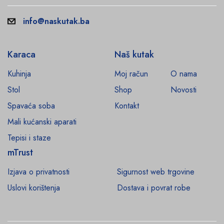
info@naskutak.ba
Karaca
Naš kutak
Kuhinja
Moj račun
O nama
Stol
Shop
Novosti
Spavaća soba
Kontakt
Mali kućanski aparati
Tepisi i staze
mTrust
Izjava o privatnosti
Sigurnost web trgovine
Uslovi korištenja
Dostava i povrat robe