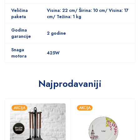
Veličina
Visina: 22 cm/ Širina: 10 cm/ Visina: 17
paketa
cm/ Težina: 1 kg
Godina
2 godine
garancije
Snaga
425W
motora
Najprodavaniji
AKCIJA
AKCIJA