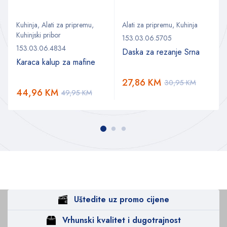
Kuhinja
,
Alati za pripremu
,
Alati za pripremu
,
Kuhinja
Kuhinjski pribor
153.03.06.5705
153.03.06.4834
Daska za rezanje Srna
Karaca kalup za mafine
27,86
KM
30,95
KM
44,96
KM
49,95
KM
Uštedite uz promo cijene
Vrhunski kvalitet i dugotrajnost