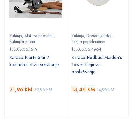
Kuhinja
,
Alati za pripremu
,
Kuhinja
,
Dodaci za stol
,
Kuhinjski pribor
Tanjiri pojedinačno
153.03.06.1519
153.03.06.4964
,
Karaca North Star 7
Karaca Redbud Maiden's
komada set za serviranje
Tower tanjir za
posluživanje
71,96
KM
13,46
KM
79,95
KM
14,95
KM