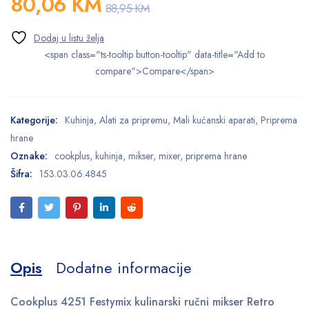
80,06
KM
88,95
KM
<span class="ts-tooltip button-tooltip" data-title="Add to
compare">Compare</span>
Kategorije:
Kuhinja
,
Alati za pripremu
,
Mali kućanski aparati
,
Priprema
hrane
Oznake:
cookplus
,
kuhinja
,
mikser
,
mixer
,
priprema hrane
Šifra:
153.03.06.4845
Opis
Dodatne informacije
Cookplus 4251 Festymix kulinarski ručni mikser Retro