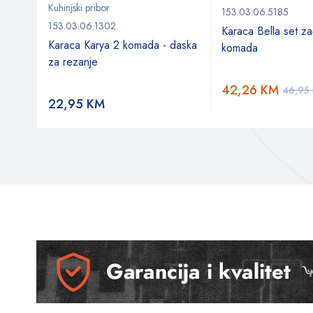
Kuhinjski pribor
153.03.06.5185
153.03.06.1302
Karaca Bella set z
tortu
Karaca Karya 2 komada - daska
komada
za rezanje
42,26
KM
46,95
22,95
KM