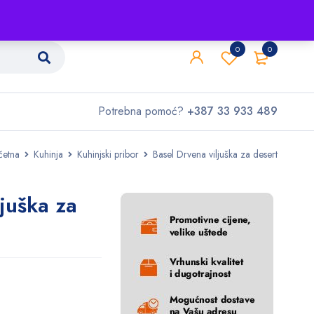
Shop
O nama
Kontakt
0
0
Potrebna pomoć?
+387 33 933 489
četna
Kuhinja
Kuhinjski pribor
Basel Drvena viljuška za desert
juška za