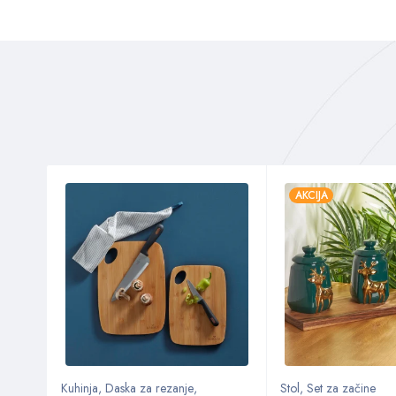
AKCIJA
Kuhinja
,
Daska za rezanje
,
Stol
,
Set za začine