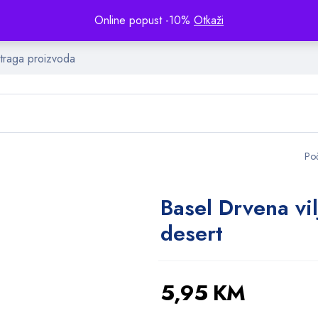
Online popust -10%
Otkaži
Po
Basel Drvena vil
desert
5,95
KM