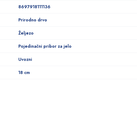
8697918111136
Prirodno drvo
Željezo
Pojedinačni pribor za jelo
Uvozni
18 cm