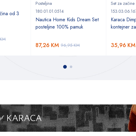
Posteljina
Set za začine
180.01.01.0514
153.03.06.16
ačina od 3
Nautica Home Kids Dream Set
Karaca Dim
posteljine 100% pamuk
kontejner z
KM
87,26
KM
35,96
KM
96,95
KM