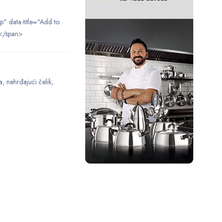
ip" data-title="Add to
</span>
a
,
nehrđajući čelik
,