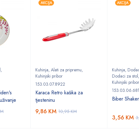
AKCIJA
AKCIJA
l
,
Kuhinja
,
Alati za pripremu
,
Kuhinja
,
Dodaci
Kuhinjski pribor
Dodaci za stol
Kuhinjski pribo
153.03.07.8922
153.03.06.68
den's
Karaca Retro kašika za
Biber Shake
uživanje
tjesteninu
9,86
KM
KM
10,95
KM
3,56
KM
3