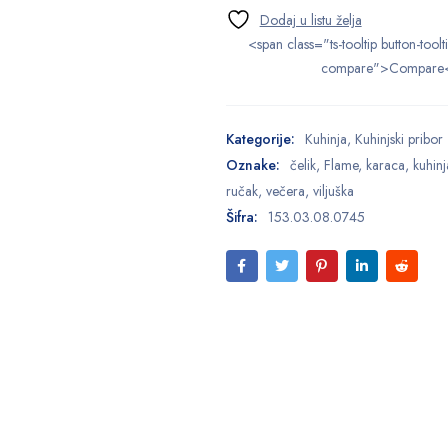
<span class="ts-tooltip button-toolt
compare">Compare
Kategorije:
Kuhinja
,
Kuhinjski pribor
Oznake:
čelik
,
Flame
,
karaca
,
kuhinj
ručak
,
večera
,
viljuška
Šifra:
153.03.08.0745