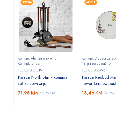
AKCIJA
AKCIJA
Kuhinja
,
Alati za pripremu
,
Kuhinja
,
Dodaci za sto
Kuhinjski pribor
Tanjiri pojedinačno
153.03.06.1519
153.03.06.4964
Karaca North Star 7 komada
Karaca Redbud Mai
set za serviranje
Tower tanjir za posl
71,96
KM
13,46
KM
79,95
KM
14,95