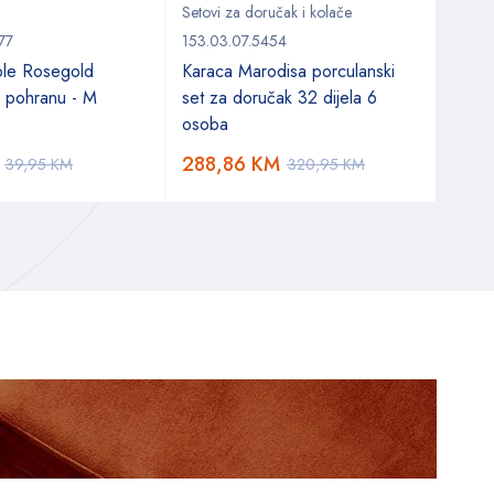
Setovi za doručak i kolače
Kuhinj
77
153.03.07.5454
153.
ple Rosegold
Karaca Marodisa porculanski
Karac
a pohranu - M
set za doručak 32 dijela 6
osoba
288,86
KM
35,
39,95
KM
320,95
KM