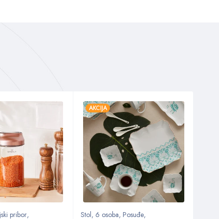
AKCIJA
AKC
ski pribor
,
Stol
,
6 osoba
,
Posuđe
,
Kuhin