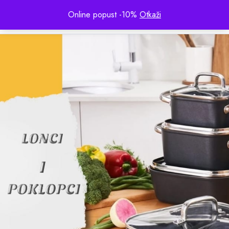
0
Online popust -10%
Otkaži