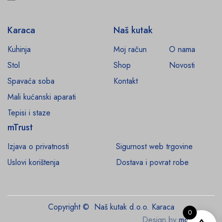
Karaca
Naš kutak
Kuhinja
Moj račun
O nama
Stol
Shop
Novosti
Spavaća soba
Kontakt
Mali kućanski aparati
Tepisi i staze
mTrust
Izjava o privatnosti
Sigurnost web trgovine
Uslovi korištenja
Dostava i povrat robe
Copyright © Naš kutak d.o.o. Karaca
0
Design by
monroe.ba